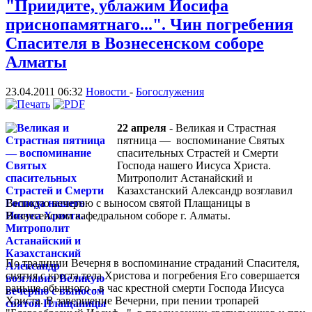
"Приидите, ублажим Иосифа
приснопамятнаго...". Чин погребения
Спасителя в Вознесенском соборе
Алматы
23.04.2011 06:32
Новости
-
Богослужения
22 апреля
- Великая и Страстная
пятница — воспоминание Святых
спасительных Страстей и Смерти
Господа нашего Иисуса Христа.
Митрополит Астанайский и
Казахстанский Александр возглавил
Великую вечерню с выносом святой Плащаницы в
Вознесенском кафедральном соборе г. Алматы.
По традиции Вечерня в воспоминание страданий Спасителя,
снятия с креста тела Христова и погребения Его совершается
раньше обычного - в час крестной смерти Господа Иисуса
Христа. В завершение Вечерни, при пении тропарей