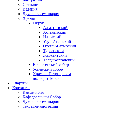
Святыни
Издания
Духовная семинария
Храмы
Округ
Алматинский
Астанайский
Илийский
Узун-Агашский
Отеген-Батырский
Тургенский
Жаркентский
Талдыкорганский
Вознесенский собор
Успенский собор
Храм на Патриаршем
подворье Москвы
Епархии
Контакты
Канцелярия
Кафедральный Собор
Духовная семинария
Тех. администрация