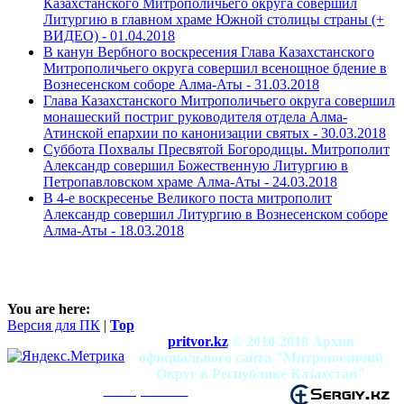
Казахстанского Митрополичьего округа совершил
Литургию в главном храме Южной столицы страны (+
ВИДЕО) -
01.04.2018
В канун Вербного воскресения Глава Казахстанского
Митрополичьего округа совершил всенощное бдение в
Вознесенском соборе Алма-Аты -
31.03.2018
Глава Казахстанского Митрополичьего округа совершил
монашеский постриг руководителя отдела Алма-
Атинской епархии по канонизации святых -
30.03.2018
Суббота Похвалы Пресвятой Богородицы. Митрополит
Александр совершил Божественную Литургию в
Петропавловском храме Алма-Аты -
24.03.2018
В 4-е воскресенье Великого поста митрополит
Александр совершил Литургию в Вознесенском соборе
Алма-Аты -
18.03.2018
You are here:
Версия для ПК
|
Top
pritvor.kz
© 2010-2018 Архив
официального сайта "Митрополичий
Округ в Республике Казахстан"
mitropolia.kz