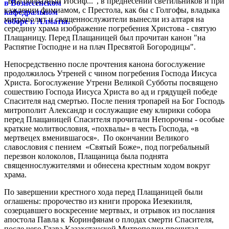
"Благообразный Иосиф...", в преднесении светильников и при
каждении фимиамом, с Престола, как бы с Голгофы, владыка
митрополит и священнослужители вынесли из алтаря на
середину храма изображение погребения Христова - святую
Плащаницу. Перед Плащаницей был прочитан канон "на
Распятие Господне и на плач Пресвятой Богородицы".
Непосредственно после прочтения канона богослужение
продолжилось Утреней с чином погребения Господа Иисуса
Христа. Богослужение Утрени Великой Субботы посвящено
сошествию Господа Иисуса Христа во ад и грядущей победе
Спасителя над смертью. После пения тропарей на Бог Господь
митрополит Александр и сослужащие ему клирики собора
перед Плащаницей Спасителя прочитали Непорочны - особые
краткие молитвословия, «похвалы» в честь Господа, «в
мертвецех вменившагося». По окончании Великого
славословия с пением «Святый Боже», под погребальный
перезвон колоколов, Плащаница была поднята
священнослужителями и обнесена крестным ходом вокруг
храма.
По завершении крестного хода перед Плащаницей были
оглашены: пророчество из книги пророка Иезекииля,
созерцавшего воскресение мертвых, и отрывок из послания
апостола Павла к Коринфянам о плодах смерти Спасителя,
после чего Глава Казахстанской Митрополии прочитал