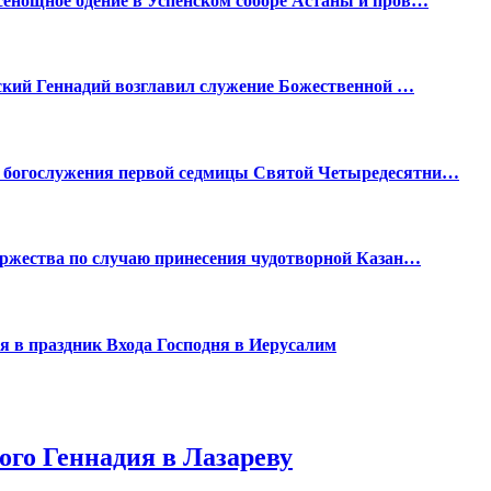
енощное бдение в Успенском соборе Астаны и пров…
нский Геннадий возглавил служение Божественной …
 богослужения первой седмицы Святой Четыредесятни…
оржества по случаю принесения чудотворной Казан…
 в праздник Входа Господня в Иерусалим
ого Геннадия в Лазареву