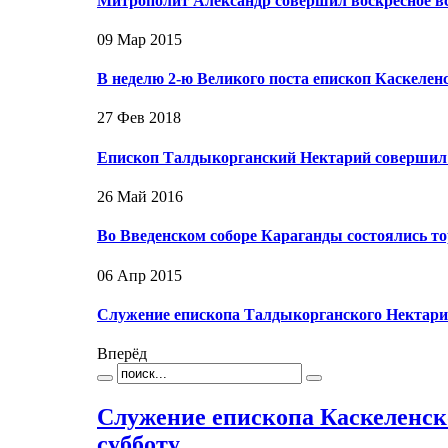
Митрополит Александр совершил воскресное вс
09 Мар 2015
В неделю 2-ю Великого поста епископ Каскеле
27 Фев 2018
Епископ Талдыкорганский Нектарий совершил
26 Май 2016
Во Введенском соборе Караганды состоялись т
06 Апр 2015
Служение епископа Талдыкорганского Нектария
Вперёд
Служение епископа Каскеленск
субботу