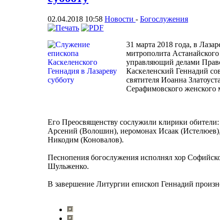
02.04.2018 10:58
Новости
-
Богослужения
31 марта 2018 года, в Лаза
митрополита Астанайского 
управляющий делами Право
Каскеленский Геннадий с
святителя Иоанна Златоуст
Серафимовского женского 
Его Преосвященству сослужили клирики обители:
Арсений (Волошин), иеромонах Исаак (Истелюев),
Никодим (Коновалов).
Песнопения богослужения исполнял хор Софийско
Шульженко.
В завершение Литургии епископ Геннадий произне