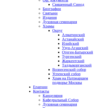
Оф. документы
Священный Синод
Биографии
Святыни
Издания
Духовная семинария
Храмы
Округ
Алматинский
Астанайский
Илийский
Узун-Агашский
Отеген-Батырский
Тургенский
Жаркентский
Талдыкорганский
Вознесенский собор
Успенский собор
Храм на Патриаршем
подворье Москвы
Епархии
Контакты
Канцелярия
Кафедральный Собор
Духовная семинария