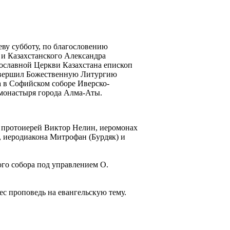
реву субботу, по благословению
и Казахстанского Александра
славной Церкви Казахстана епископ
овершил Божественную Литургию
а в Софийском соборе Иверско-
монастыря города Алма-Аты.
 протоиерей Виктор Нелин, иеромонах
 иеродиакона Митрофан (Бурдяк) и
го собора под управлением О.
с проповедь на евангельскую тему.