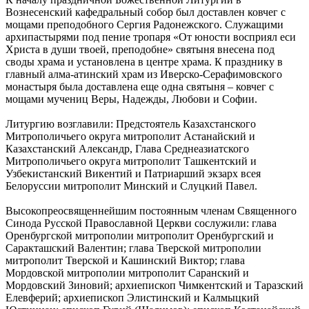
Вознесенский кафедральный собор был доставлен ковчег с
мощами преподобного Сергия Радонежского. Служащими
архипастырями под пение тропаря «От юности восприял еси
Христа в души твоей, преподобне» святыня внесена под
своды храма и установлена в центре храма. К празднику в
главный алма-атинский храм из Иверско-Серафимовского
монастыря была доставлена еще одна святыня – ковчег с
мощами мучениц Веры, Надежды, Любови и Софии.
Литургию возглавили: Предстоятель Казахстанского
Митрополичьего округа митрополит Астанайский и
Казахстанский Александр, Глава Среднеазиатского
Митрополичьего округа митрополит Ташкентский и
Узбекистанский Викентий и Патриарший экзарх всея
Белоруссии митрополит Минский и Слуцкий Павел.
Высокопреосвященнейшим постоянным членам Священного
Синода Русской Православной Церкви сослужили: глава
Оренбургской митрополии митрополит Оренбургский и
Саракташский Валентин; глава Тверской митрополии
митрополит Тверской и Кашинский Виктор; глава
Мордовской митрополии митрополит Саранский и
Мордовский Зиновий; архиепископ Чимкентский и Таразский
Елевферий; архиепископ Элистинский и Калмыцкий