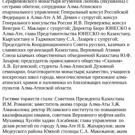
Серафимовского монастыря игумения Любовь (Якушкина) с
сестрами обители; сотрудники Алма-Атинского
епархиального управления; Генеральный консул Российской
Федерации в Алма-Ате А.М. Демин с супругой; консул
Генерального консульства России И.В. Переверзева; консул
Венгрии С. Маклари с супругой; Директор Бюро ЮНЕСКО в
Алма-Ате, глава Представительства ЮНЕСКО по Казахстану,
Кыргызстану и Таджикистану С.А. Лазарев с супругой;
Председатель Координационного Совета русских, казачьих и
славянских организаций Казахстана, Верховный Атаман
Союза казачьих общественных объединений Казахстана Ю.Ф.
Захаров; председатель православного общества «Скиния»
А.В. Бугаевский; студенты Алма-Атинской Духовной
семинарии, благотворители монастыря; казачество, учащиеся
воскресных школ города, многочисленные прихожане алма-
атинских храмов и паломники из близлежащих населенных
пунктов Алма-Атинской области.
Гостями торжеств стали: Советник Президента Казахстана
И.М. Романов; заместитель акима города Алма-Аты З.Ж.
Аманжолова; ректор Исламского института по повышению
квалификации имамов, советник Верховного муфтия шейх
Мухаммад Хусейн хаджи Алсабеков; глава управления по
делам религий по городу Алма-Ате Н.Б. Жапаркулов; аким
Медеуского района Южной столицы С.А. Макежанов; аким