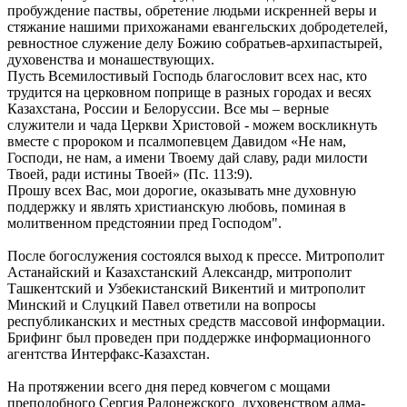
пробуждение паствы, обретение людьми искренней веры и
стяжание нашими прихожанами евангельских добродетелей,
ревностное служение делу Божию собратьев-архипастырей,
духовенства и монашествующих.
Пусть Всемилостивый Господь благословит всех нас, кто
трудится на церковном поприще в разных городах и весях
Казахстана, России и Белоруссии. Все мы – верные
служители и чада Церкви Христовой - можем воскликнуть
вместе с пророком и псалмопевцем Давидом «Не нам,
Господи, не нам, а имени Твоему дай славу, ради милости
Твоей, ради истины Твоей» (Пс. 113:9).
Прошу всех Вас, мои дорогие, оказывать мне духовную
поддержку и являть христианскую любовь, поминая в
молитвенном предстоянии пред Господом".
После богослужения состоялся выход к прессе. Митрополит
Астанайский и Казахстанский Александр, митрополит
Ташкентский и Узбекистанский Викентий и митрополит
Минский и Слуцкий Павел ответили на вопросы
республиканских и местных средств массовой информации.
Брифинг был проведен при поддержке информационного
агентства Интерфакс-Казахстан.
На протяжении всего дня перед ковчегом с мощами
преподобного Сергия Радонежского духовенством алма-