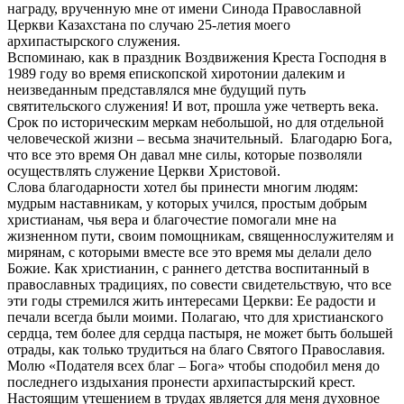
награду, врученную мне от имени Синода Православной
Церкви Казахстана по случаю 25-летия моего
архипастырского служения.
Вспоминаю, как в праздник Воздвижения Креста Господня в
1989 году во время епископской хиротонии далеким и
неизведанным представлялся мне будущий путь
святительского служения! И вот, прошла уже четверть века.
Срок по историческим меркам небольшой, но для отдельной
человеческой жизни – весьма значительный. Благодарю Бога,
что все это время Он давал мне силы, которые позволяли
осуществлять служение Церкви Христовой.
Слова благодарности хотел бы принести многим людям:
мудрым наставникам, у которых учился, простым добрым
христианам, чья вера и благочестие помогали мне на
жизненном пути, своим помощникам, священнослужителям и
мирянам, с которыми вместе все это время мы делали дело
Божие. Как христианин, с раннего детства воспитанный в
православных традициях, по совести свидетельствую, что все
эти годы стремился жить интересами Церкви: Ее радости и
печали всегда были моими. Полагаю, что для христианского
сердца, тем более для сердца пастыря, не может быть большей
отрады, как только трудиться на благо Святого Православия.
Молю «Подателя всех благ – Бога» чтобы сподобил меня до
последнего издыхания пронести архипастырский крест.
Настоящим утешением в трудах является для меня духовное