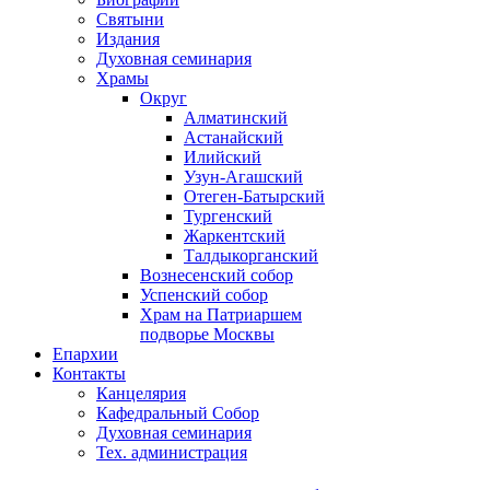
Святыни
Издания
Духовная семинария
Храмы
Округ
Алматинский
Астанайский
Илийский
Узун-Агашский
Отеген-Батырский
Тургенский
Жаркентский
Талдыкорганский
Вознесенский собор
Успенский собор
Храм на Патриаршем
подворье Москвы
Епархии
Контакты
Канцелярия
Кафедральный Собор
Духовная семинария
Тех. администрация