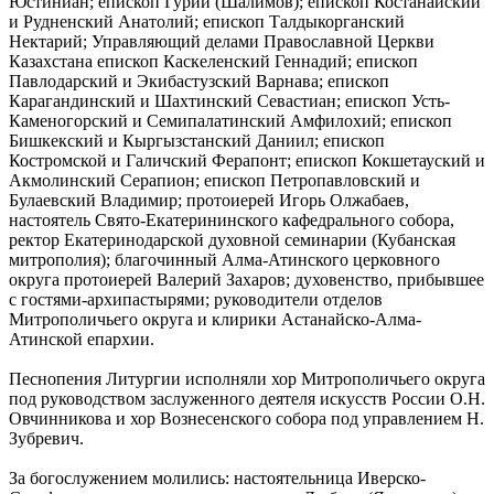
Юстиниан; епископ Гурий (Шалимов); епископ Костанайский
и Рудненский Анатолий; епископ Талдыкорганский
Нектарий; Управляющий делами Православной Церкви
Казахстана епископ Каскеленский Геннадий; епископ
Павлодарский и Экибастузский Варнава; епископ
Карагандинский и Шахтинский Севастиан; епископ Усть-
Каменогорский и Семипалатинский Амфилохий; епископ
Бишкекский и Кыргызстанский Даниил; епископ
Костромской и Галичский Ферапонт; епископ Кокшетауский и
Акмолинский Серапион; епископ Петропавловский и
Булаевский Владимир; протоиерей Игорь Олжабаев,
настоятель Свято-Екатерининского кафедрального собора,
ректор Екатеринодарской духовной семинарии (Кубанская
митрополия); благочинный Алма-Атинского церковного
округа протоиерей Валерий Захаров; духовенство, прибывшее
с гостями-архипастырями; руководители отделов
Митрополичьего округа и клирики Астанайско-Алма-
Атинской епархии.
Песнопения Литургии исполняли хор Митрополичьего округа
под руководством заслуженного деятеля искусств России О.Н.
Овчинникова и хор Вознесенского собора под управлением Н.
Зубревич.
За богослужением молились: настоятельница Иверско-