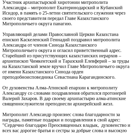
Участник архипастырской хиротонии митрополита
Александра – митрополит Екатеринодарский и Кубанский
Исидор, в память о 25-летии святительского служения через
своего представителя передал Главе Казахстанского
Митрополичьего округа панагию.
Управляющий делами Православной Церкви Казахстана
епископ Каскеленский Геннадий поздравил митрополита
Александра от членов Синода Казахстанского
Митрополичьего округа и огласил приветственный адрес.
Старейший из присутствующих казахстанских иерархов –
архиепископ Чимкентский и Таразский Елевферий – за труды
на Казахстанской земле вручил Главе Митрополичьего округа
от имени Казахстанского Синода орден
преподобноисповедника Севастиана Карагандинского.
От духовенства Алма-Атинской епархии к митрополиту
Александру со словами поздравления обратился протоиерей
Валерий Захаров. В дар своему архипастырю алма-атинские
священнослужители преподнесли архиерейский жезл.
Митрополит Александр произнес слова благодарности за
награды, памятные подарки и поздравления в свой адрес:
"Сердечно благодарю Преосвященных владык, духовенство и
всех вас дорогие братья и сестры за добрые слова и высокую