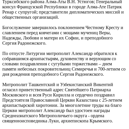
Турксибского района Алма-Аты В.Н. Устюгов; Генеральный
консул Французской Республики в городе Алма-Ате Патрик
Ренар с супругой; представители дипломатических миссий и
общественных организаций.
Богослужение завершилось поклонением Честному Кресту и
славлением перед ковчегами с мощами мучениц Веры,
Надежды, Любови и матери их Софии, и преподобного
Сергия Радонежского.
По отпусте Литургии митрополит Александр обратился к
собравшимся архипастырям, духовенству и верующим со
словами поздравления с сугубыми торжествами – днем
памяти небесных покровительниц Семиречья и 700-летием со
дня рождения преподобного Сергия Радонежского.
Митрополит Ташкентский и Узбекистанский Викентий
огласил приветственный адрес Святейшего Патриарха
Московского и всея Руси Кирилла и сердечно поздравил
Предстоятеля Православной Церкви Казахстана с 25-летием
архипастырской хиротонии. За многолетние труды на благо
Церкви митрополит Александр был удостоен награды
Среднеазиатского Митрополичьего округа - ордена
священноисповедника Луки, архиепископа Крымского.