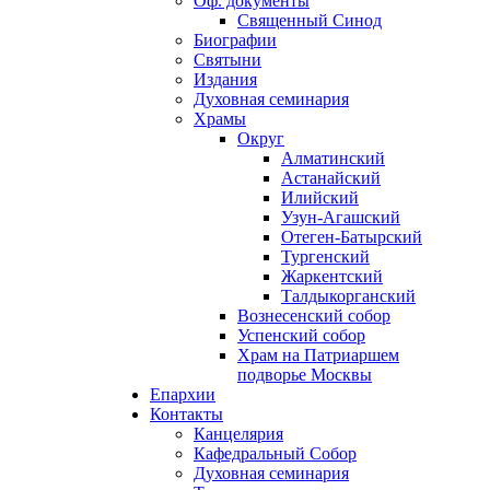
Оф. документы
Священный Синод
Биографии
Святыни
Издания
Духовная семинария
Храмы
Округ
Алматинский
Астанайский
Илийский
Узун-Агашский
Отеген-Батырский
Тургенский
Жаркентский
Талдыкорганский
Вознесенский собор
Успенский собор
Храм на Патриаршем
подворье Москвы
Епархии
Контакты
Канцелярия
Кафедральный Собор
Духовная семинария