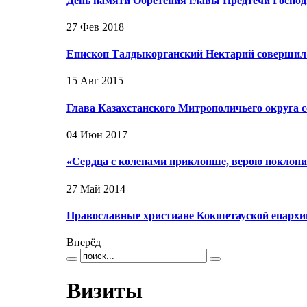
День памяти Обретения главы Предтечи Госпо
27 Фев 2018
Епископ Талдыкорганский Нектарий совершил
15 Авг 2015
Глава Казахстанского Митрополичьего округа
04 Июн 2017
«Сердца с коленами приклонше, верою поклони
27 Май 2014
Православные христиане Кокшетауской епархи
Вперёд
Визиты