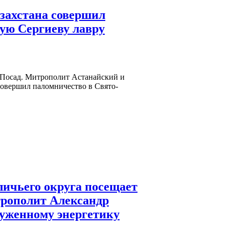
захстана совершил
ую Сергиеву лавру
в Посад. Митрополит Астанайский и
совершил паломничество в Свято-
личьего округа посещает
рополит Александр
луженному энергетику