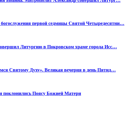
дня Иоанна. Митрополит Александр совершил Литург…
 богослужения первой седмицы Святой Четыредесятни…
 совершил Литургию в Покровском храме города Исс…
мся Святому Духу». Великая вечерня в день Пятид…
и поклонились Поясу Божией Матери