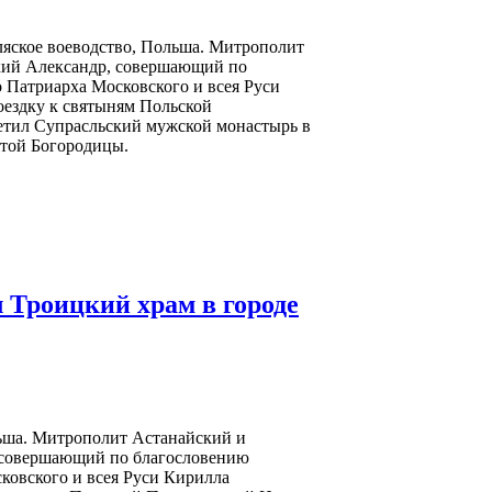
дляское воеводство, Польша. Митрополит
кий Александр, совершающий по
 Патриарха Московского и всея Руси
ездку к святыням Польской
етил Супрасльский мужской монастырь в
ятой Богородицы.
 Троицкий храм в городе
льша. Митрополит Астанайский и
 совершающий по благословению
ковского и всея Руси Кирилла