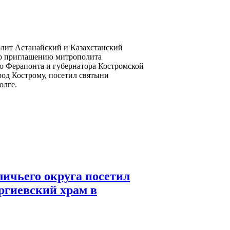
олит Астанайский и Казахстанский
о приглашению митрополита
о Ферапонта и губернатора Костромской
род Кострому, посетил святыни
олге.
ичьего округа посетил
ргиевский храм в