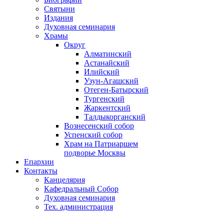
Святыни
Издания
Духовная семинария
Храмы
Округ
Алматинский
Астанайский
Илийский
Узун-Агашский
Отеген-Батырский
Тургенский
Жаркентский
Талдыкорганский
Вознесенский собор
Успенский собор
Храм на Патриаршем
подворье Москвы
Епархии
Контакты
Канцелярия
Кафедральный Собор
Духовная семинария
Тех. администрация