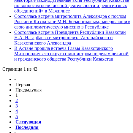
некоторые законодательные акты Республики Казахстан
по вопросам религиозной деятельности и религиозных
объединений» в Мажилисе
Состоялась встреча митрополита Александра с послом
России в Казахстане М.Н. Бочарниковым, завершающим
свою дипломатическую миссию в Республике
Состоялась встреча Президента Республики Казахстан
Н.А. Назарбаева и митрополита Астанайского и
Казахстанского Александра
В Астане прошла встреча Главы Казахстанского
Митрополичьего округа с министром по делам религий
и гражданского общества Республики Казахстан
Страница 1 из 43
«
Первая
Предыдущая
1
2
3
4
5
Следующая
Последняя
»