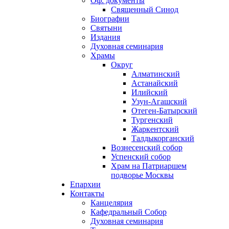
Оф. документы
Священный Синод
Биографии
Святыни
Издания
Духовная семинария
Храмы
Округ
Алматинский
Астанайский
Илийский
Узун-Агашский
Отеген-Батырский
Тургенский
Жаркентский
Талдыкорганский
Вознесенский собор
Успенский собор
Храм на Патриаршем
подворье Москвы
Епархии
Контакты
Канцелярия
Кафедральный Собор
Духовная семинария