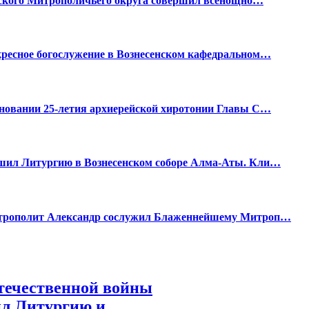
нского Митрополичьего округа совершил всенощно…
кресное богослужение в Вознесенском кафедральном…
дновании 25-летия архиерейской хиротонии Главы С…
шил Литургию в Вознесенском соборе Алма-Аты. Кли…
итрополит Александр сослужил Блаженнейшему Митроп…
течественной войны
ил Литургию и