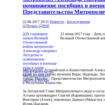
поминовение погибших в военн
Представительства Митрополич
22.06.2017 20:31
Новости
-
Богослужения
22 июня 2017 года – День п
Великой Отечественной во
Митрополит Астанайский и Казахстанский Алекс
храме во имя святых мучениц Веры, Надежды, Л
города Москвы – Представительстве Митрополичь
в Республике Казахстан.
За Литургией Главе Митрополичьего округа сосл
Астаны архимандрит Сергий (Карамышев), протои
Викторин (Асеев), иеромонах Даниил (Макагон), 
Игорь Цыганов.