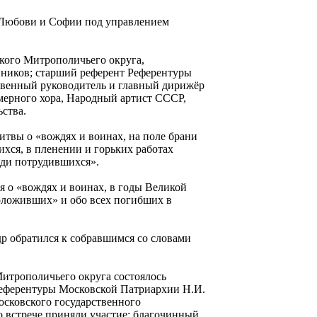
 Любови и Софии под управлением
ского Митрополичьего округа,
нников; старший референт Референтуры
твенный руководитель и главный дирижёр
мерного хора, Народный артист СССР,
ства.
итвы о «вождях и воинах, на поле брани
хся, в пленении и горьких работах
ди потрудившихся».
я о «вождях и воинах, в годы Великой
оложивших» и обо всех погибших в
р обратился к собравшимся со словами
итрополичьего округа состоялось
Референтуры Московской Патриархии Н.И.
сковского государственного
 встрече приняли участие: благочинный