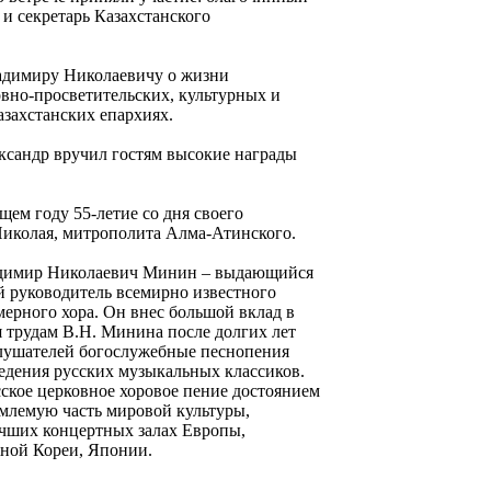
и секретарь Казахстанского
адимиру Николаевичу о жизни
вно-просветительских, культурных и
азахстанских епархиях.
ксандр вручил гостям высокие награды
ем году 55-летие со дня своего
Николая, митрополита Алма-Атинского.
адимир Николаевич Минин – выдающийся
й руководитель всемирно известного
мерного хора. Он внес большой вклад в
я трудам В.Н. Минина после долгих лет
слушателей богослужебные песнопения
едения русских музыкальных классиков.
ское церковное хоровое пение достоянием
емлемую часть мировой культуры,
учших концертных залах Европы,
ной Кореи, Японии.