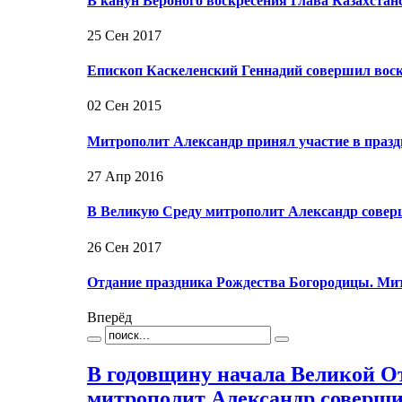
В канун Вербного воскресения Глава Казахста
25 Сен 2017
Епископ Каскеленский Геннадий совершил вос
02 Сен 2015
Митрополит Александр принял участие в праз
27 Апр 2016
В Великую Среду митрополит Александр совер
26 Сен 2017
Отдание праздника Рождества Богородицы. М
Вперёд
В годовщину начала Великой О
митрополит Александр соверш