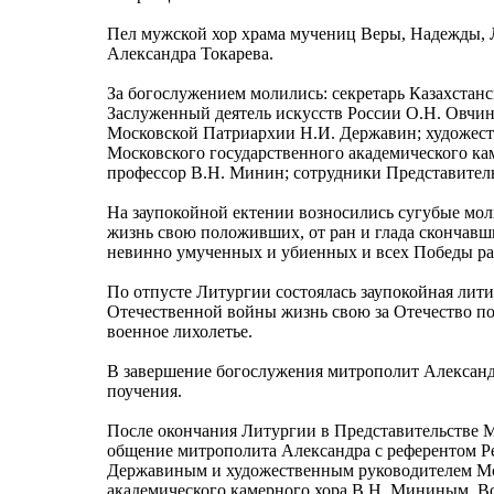
Пел мужской хор храма мучениц Веры, Надежды,
Александра Токарева.
За богослужением молились: секретарь Казахстан
Заслуженный деятель искусств России О.Н. Овчи
Московской Патриархии Н.И. Державин; художес
Московского государственного академического ка
профессор В.Н. Минин; сотрудники Представитель
На заупокойной ектении возносились сугубые мол
жизнь свою положивших, от ран и глада скончавши
невинно умученных и убиенных и всех Победы ра
По отпусте Литургии состоялась заупокойная лити
Отечественной войны жизнь свою за Отечество п
военное лихолетье.
В завершение богослужения митрополит Александ
поучения.
После окончания Литургии в Представительстве М
общение митрополита Александра с референтом 
Державиным и художественным руководителем Мо
академического камерного хора В.Н. Мининым. Во