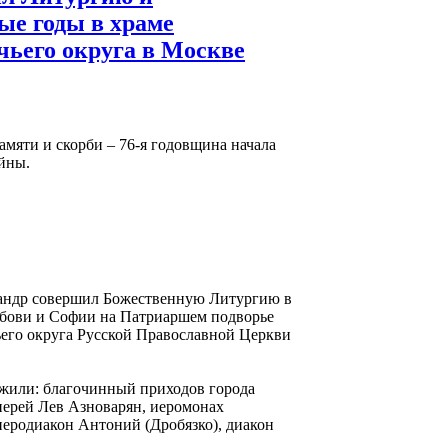
ые годы в храме
ьего округа в Москве
амяти и скорби – 76-я годовщина начала
йны.
андр совершил Божественную Литургию в
юбови и Софии на Патриаршем подворье
его округа Русской Православной Церкви
ужили: благочинный приходов города
ерей Лев Азноварян, иеромонах
иеродиакон Антоний (Дробязко), диакон