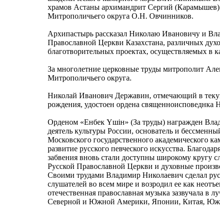
храмов Астаны архимандрит Сергий (Карамышев) 
Митрополичьего округа О.Н. Овчинников.
Архипастырь рассказал Николаю Ивановичу и Вл
Православной Церкви Казахстана, различных духо
благотворительных проектах, осуществляемых в к
За многолетние церковные труды митрополит Але
Митрополичьего округа.
Николай Иванович Державин, отмечающий в текущ
рождения, удостоен ордена священноисповеднка 
Орденом «Енбек Үшiн» (За труды) награжден Вл
деятель культуры России, основатель и бессменны
Московского государственного академического ка
развитие русского певческого искусства. Благодар
забвения вновь стали доступны широкому кругу 
Русской Православной Церкви и духовные произв
Своими трудами Владимир Николаевич сделал рус
слушателей во всем мире и возродил ее как неотъ
отечественная православная музыка зазвучала в л
Северной и Южной Америки, Японии, Китая, Юж