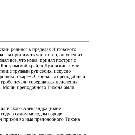
кий родился в пределах Литовского
 желая принимать униатство, он ушел из
дал все, что имел, принял постриг с
 Костромской край, в Луховские земли.
ание трудами рук своих, искусно
орошим токарем. Скончался преподобный
 гробе начали совершаться исцеления
са. Мощи преподобного Тихона были
Галичского Александра (ныне –
 году в самом молодом городе
ан приход во имя преподобного Тихона
а в этом же году началось строительство