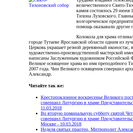
величественного Свято-Тих
камня состоялось 29 июня 1
Тихона Луховского. Главны
волгореченское предприят
помощь оказывали другие п
Колокола для храма отлива
городе Тутаеве Ярославской области одним из лу
Церковь украшает резной деревянный иконостас,
художественно-производственной мастерской имен
написаны Заслуженным художником Российской Ф
Великое освящение храма во имя преподобного Ти
2007 года. Чин Великого освящения совершил ар
Александр.
Читайте так же:
Крестопоклонное воскресенье Великого пост
совершил Литургию в храме Представительс
11.03.2018
Во вторую поминальную субботу святой Че
совершил Литургию в храме Представительс
Москве -
10.03.2018
Неделя святых праотец. Митрополит Алекса