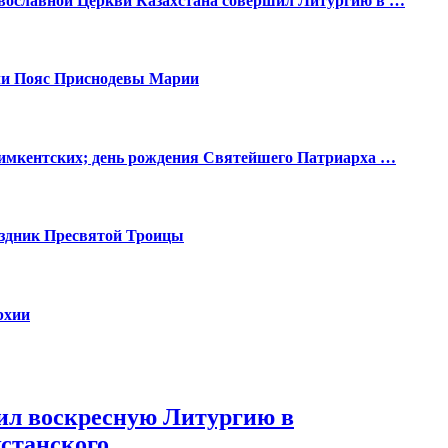
вославной Церкви Казахстана совершил Литургию в …
и Пояс Приснодевы Марии
Чимкентских; день рождения Святейшего Патриарха …
аздник Пресвятой Троицы
рхии
ил воскресную Литургию в
хстанского