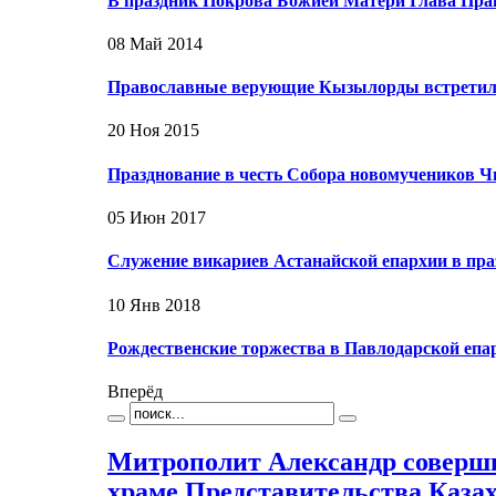
В праздник Покрова Божией Матери Глава Пра
08 Май 2014
Православные верующие Кызылорды встретил
20 Ноя 2015
Празднование в честь Собора новомучеников 
05 Июн 2017
Служение викариев Астанайской епархии в пр
10 Янв 2018
Рождественские торжества в Павлодарской епа
Вперёд
Митрополит Александр соверш
храме Представительства Каза