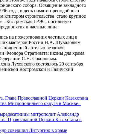
оновского собора. Освящение закладного
996 года, в день памяти преподобного
м ктитором строительства стало крупное
ие - Костромская ГРЭС; посильную
редприятия и частные лица.
лись на пожертвования частных лиц в
чших мастеров России Н.А. Шуваловым.
 выполненный артелью резчиков
и Феодора Стратилата; иконы для храма
едерации С.Н. Соколовым.
хона Луховского состоялось 29 сентября
хиепископ Костромской и Галичский
а. Глава Православной Церкви Казахстана
тва Митрополичьего округа в Москве -
тыредесятницы митрополит Александр
тва Православной Церкви Казахстана в
ндр совершил Литургию в храме