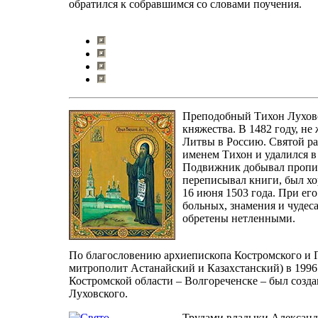
обратился к собравшимся со словами поучения.
Преподобный Тихон Луховс
княжества. В 1482 году, не
Литвы в Россию. Святой раз
именем Тихон и удалился в
Подвижник добывал пропит
переписывал книги, был х
16 июня 1503 года. При его
больных, знамения и чуде
обретены нетленными.
По благословению архиепископа Костромского и 
митрополит Астанайский и Казахстанский) в 1996
Костромской области – Волгореченске – был созд
Луховского.
Трудами владыки Александр