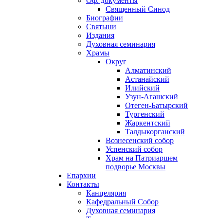
Оф. документы
Священный Синод
Биографии
Святыни
Издания
Духовная семинария
Храмы
Округ
Алматинский
Астанайский
Илийский
Узун-Агашский
Отеген-Батырский
Тургенский
Жаркентский
Талдыкорганский
Вознесенский собор
Успенский собор
Храм на Патриаршем
подворье Москвы
Епархии
Контакты
Канцелярия
Кафедральный Собор
Духовная семинария