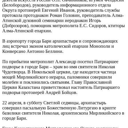
(Белобородов), руководитель информационного отдела
Округа протоиерей Евгений Иванов, руководитель службы
протокола протодиакон Роман Головин, преподаватель Алма-
Атинской духовной семинарии иеродиакон Игорь
(Доброзоров), помощник митрополита Е.С. Сидоров, ктиторы
Алма-Атинской епархии.
В аэропорту города Бари архипастыря и сопровождающих
лиц встречал эконом католической епархии Монополи и
Конверсано Антонио Беллини.
По прибытии митрополит Александр посетил Патриаршее
подворье в городе Бари – храм во имя святителя Николая
Чудотворца. В Никольской церкви, где находится частица
мощей Мирликийского иерарха, паломники совершили
молебен и поклонились святыням. Главу Православной
Церкви Казахстана приветствовал настоятель Патриаршего
подворья протоиерей Андрей Бойцов.
22 апреля, в субботу Светлой седмицы, архипастырь
совершил пасхальную Божественную Литургию в крипте
базилики святителя Николая, архиепископа Мирликийского в
городе Бари.