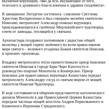
вкушения верующим, «яко да вси, вкушающии от него,
телеснаго и душевнаго благословения и здравия сподобятся».
В завершение Литургии состоялось славление Светлому
Христову Воскресению и был совершен молебен святителю
Николаю; митрополит Александр помазал верующих,
прикладывающихся к гробнице Мирликийского чудотворца,
елеем от лампады, теплящейся у святыни.
Архипастырь поздравил паломников с радостью общей
молитвы у мощей горячо любимого во всем православном
мире святого – великого угодника Божия святителя Николая,
и произнес проповедь.
Владыку митрополита тепло приветствовали приор базилики
святителя Николая в городе Бари Чиро Капотосто и
руководство епархии Монополи и Конверсано. Приор
базилики для православных верующих Казахстана передал
митрополиту Александру сосуд со святым миром от мощей
святителя Николая Чудотворца.
В ходе состоявшегося общения представители католического
диоцеза Монополи в дар Православной Церкви Казахстана
передали частицы мощей апостола Андрея Первозванного и
блаженного Иеронима Стридонского.