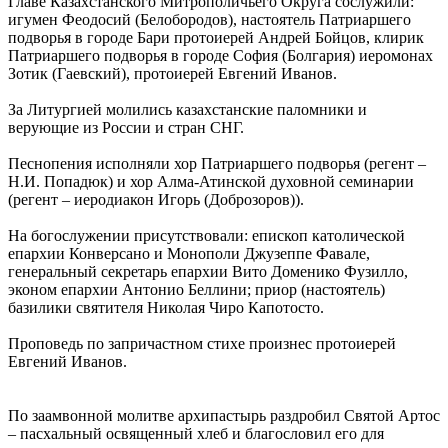
Главе Казахстанского Митрополичьего Округа сослужили:
игумен Феодосий (Белобородов), настоятель Патриаршего
подворья в городе Бари протоиерей Андрей Бойцов, клирик
Патриаршего подворья в городе София (Болгария) иеромонах
Зотик (Гаевский), протоиерей Евгений Иванов.
За Литургией молились казахстанские паломники и
верующие из России и стран СНГ.
Песнопения исполняли хор Патриаршего подворья (регент –
Н.И. Попадюк) и хор Алма-Атинской духовной семинарии
(регент – иеродиакон Игорь (Доброзоров)).
На богослужении присутствовали: епископ католической
епархии Конверсано и Монополи Джузеппе Фавале,
генеральный секретарь епархии Вито Доменико Фузилло,
эконом епархии Антонио Беллини; приор (настоятель)
базилики святителя Николая Чиро Капотосто.
Проповедь по запричастном стихе произнес протоиерей
Евгений Иванов.
По заамвонной молитве архипастырь раздробил Святой Артос
– пасхальный освященный хлеб и благословил его для