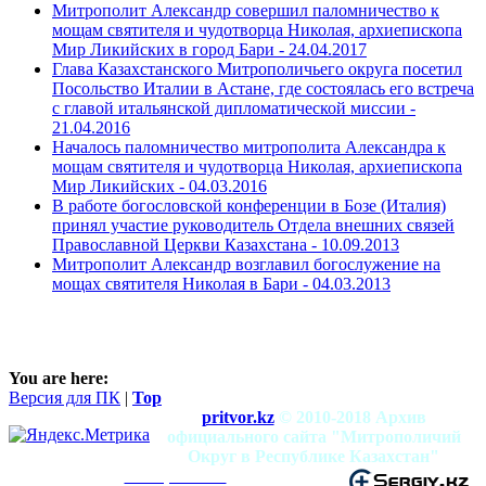
Митрополит Александр совершил паломничество к
мощам святителя и чудотворца Николая, архиепископа
Мир Ликийских в город Бари -
24.04.2017
Глава Казахстанского Митрополичьего округа посетил
Посольство Италии в Астане, где состоялась его встреча
с главой итальянской дипломатической миссии -
21.04.2016
Началось паломничество митрополита Александра к
мощам святителя и чудотворца Николая, архиепископа
Мир Ликийских -
04.03.2016
В работе богословской конференции в Бозе (Италия)
принял участие руководитель Отдела внешних связей
Православной Церкви Казахстана -
10.09.2013
Митрополит Александр возглавил богослужение на
мощах святителя Николая в Бари -
04.03.2013
You are here:
Версия для ПК
|
Top
pritvor.kz
© 2010-2018 Архив
официального сайта "Митрополичий
Округ в Республике Казахстан"
mitropolia.kz