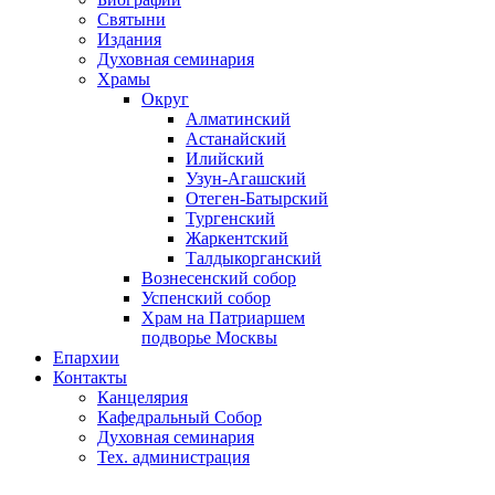
Святыни
Издания
Духовная семинария
Храмы
Округ
Алматинский
Астанайский
Илийский
Узун-Агашский
Отеген-Батырский
Тургенский
Жаркентский
Талдыкорганский
Вознесенский собор
Успенский собор
Храм на Патриаршем
подворье Москвы
Епархии
Контакты
Канцелярия
Кафедральный Собор
Духовная семинария
Тех. администрация