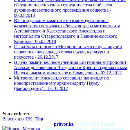
обсудили перспективы сотрудничества в области
духовно-нравственного просвещения общества -
06.03.2018
В Синодальном комитете по взаимодействию с
казачеством состоялась рабочая встреча митрополита
Астанайского и Казахстанского Александра и
митрополита Ставропольского и Невинномысского
Кирилла -
06.03.2018
Глава Казахстанского Митрополичьего округа вручил
церковные награды деятелям науки, культуры и
искусства -
26.12.2017
В день памяти великомученицы Екатерины митрополит
Александр совершил Литургию в Крестовоздвиженском
Иерусалимском монастыре в Домодедово -
07.12.2017
Митрополит Александр совершил панихиду по
новопреставленному архимандриту Науму
(Байбородину) -
13.10.2017
You are here:
Версия для ПК
|
Top
pritvor.kz
© 2010-2018 Архив
официального сайта "Митрополичий