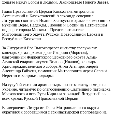
ходатае между Богом и людьми, Законодателе Нового Завета.
Глава Православной Церкви Казахстана митрополит
Астанайский и Казахстанский Александр совершил
Литургию святителя Иоанна Златоуста в храме во имя святых
мучениц Веры, Надежды, Любови и Софии на Патриаршем
подворье города Москвы – Представительстве
Митрополичьего округа Русской Православной Церкви в
Республике Казахстан.
За Литургией Его Высокопреосвященству сослужили:
ключарь храма архимандрит Иларион (Морозов),
благочинный Жаркентского церковного округа Алма-
Атинской епархии игумен Вианор (Иванов), ключарь
Христорождественского собора Алма-Аты протоиерей
Александр Гайченя, помощник Митрополита иерей Сергий
Неретин и клирики подворья.
На сугубой ектении архипастырь вознес молитву о мире на
Украине, читаемую по благословению Святейшего патриарха
Московского и всея Руси Кирилла за каждой Литургией во
всех храмах Русской Православной Церкви.
В завершение Литургии Глава Митрополичьего округа
обратился к собравшимся с архипастырской проповедью на