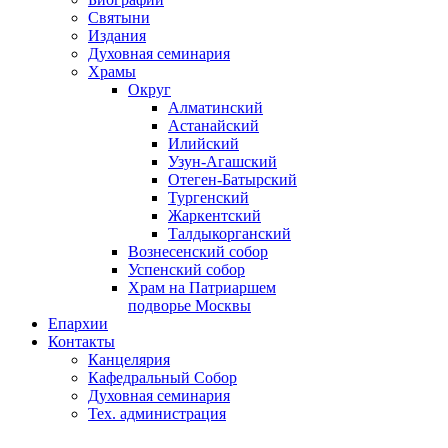
Святыни
Издания
Духовная семинария
Храмы
Округ
Алматинский
Астанайский
Илийский
Узун-Агашский
Отеген-Батырский
Тургенский
Жаркентский
Талдыкорганский
Вознесенский собор
Успенский собор
Храм на Патриаршем
подворье Москвы
Епархии
Контакты
Канцелярия
Кафедральный Собор
Духовная семинария
Тех. администрация