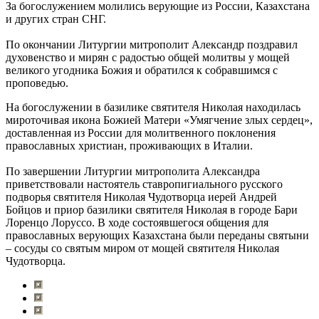
За богослужением молились верующие из России, Казахстана
и других стран СНГ.
По окончании Литургии митрополит Александр поздравил
духовенство и мирян с радостью общей молитвы у мощей
великого угодника Божия и обратился к собравшимся с
проповедью.
На богослужении в базилике святителя Николая находилась
мироточивая икона Божией Матери «Умягчение злых сердец»,
доставленная из России для молитвенного поклонения
православных христиан, проживающих в Италии.
По завершении Литургии митрополита Александра
приветствовали настоятель ставропигиального русского
подворья святителя Николая Чудотворца иерей Андрей
Бойцов и приор базилики святителя Николая в городе Бари
Лоренцо Лоруссо. В ходе состоявшегося общения для
православных верующих Казахстана были переданы святыни
– сосуды со святым миром от мощей святителя Николая
Чудотворца.