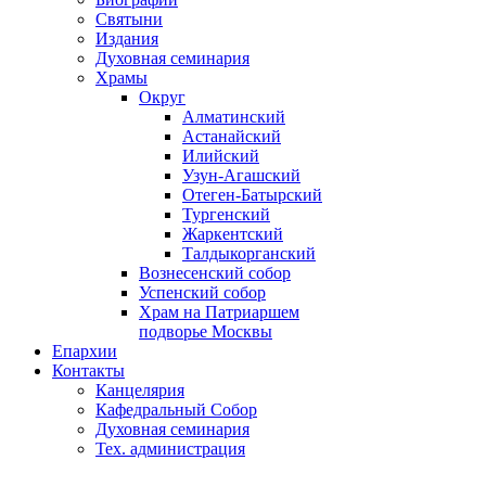
Святыни
Издания
Духовная семинария
Храмы
Округ
Алматинский
Астанайский
Илийский
Узун-Агашский
Отеген-Батырский
Тургенский
Жаркентский
Талдыкорганский
Вознесенский собор
Успенский собор
Храм на Патриаршем
подворье Москвы
Епархии
Контакты
Канцелярия
Кафедральный Собор
Духовная семинария
Тех. администрация