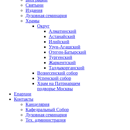
Святыни
Издания
Духовная семинария
Храмы
Округ
Алматинский
Астанайский
Илийский
Узун-Агашский
Отеген-Батырский
Тургенский
Жаркентский
Талдыкорганский
Вознесенский собор
Успенский собор
Храм на Патриаршем
подворье Москвы
Епархии
Контакты
Канцелярия
Кафедральный Собор
Духовная семинария
Тех. администрация