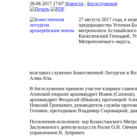
28.08.2017 17:07
Новости
-
Богослужения
27 августа 2017 года, в не
предпразднства Успения Б
митрополита Астанайского 
Каскеленский Геннадий, У
Митрополичьего округа,
возглавил служение Божественной Литургии в Во
Алма-Аты.
В богослужении приняли участие клирики главно
Атинской епархии архимандрит Иоанн (Сазонов),
архимандрит Феодосий (Иванов), протоиерей Але
Николай Гринкевич, руководитель службы проток
Головин, протодиакон Владимир Сыровацкий, диа
Песнопения исполняли: хор Казахстанского Митр
Заслуженного деятеля искусств Росии О.Н. Овчин
управлением Н. Зубревич.