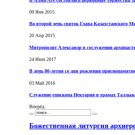
В Алма-Ате состоялись церковные торжества,
09 Янв 2015
Во второй день святок Глава Казахстанского 
20 Апр 2015
Митрополит Александр в сослужении архипаст
24 Июн 2017
В день 80-летия со дня рождения приснопамят
03 Май 2016
Служение епископа Нектария в храмах Талдык
Вперёд
Божественная литургия архиер