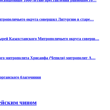
 посвященные 1000-летию преставления равноапосто…
Митрополичьего округа совершил Литургию в старе…
ырей Казахстанского Митрополичьего округа соверш…
ного митрополита Хрисанфа (Чепиля) митрополит А…
органского благочиния
ейским чином