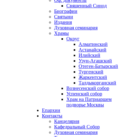
Оф. документы
Священный Синод
Биографии
Святыни
Издания
Духовная семинария
Храмы
Округ
Алматинский
Астанайский
Илийский
Узун-Агашский
Отеген-Батырский
Тургенский
Жаркентский
Талдыкорганский
Вознесенский собор
Успенский собор
Храм на Патриаршем
подворье Москвы
Епархии
Контакты
Канцелярия
Кафедральный Собор
Духовная семинария