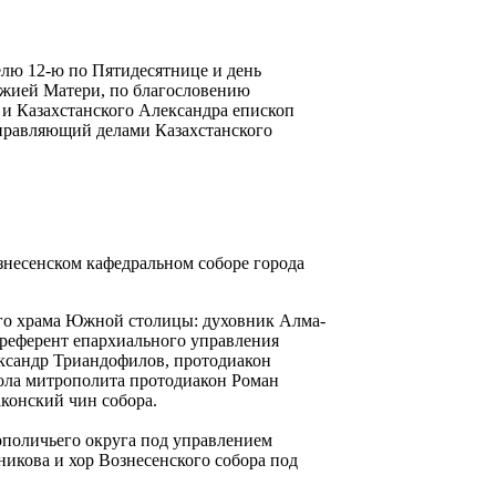
делю 12-ю по Пятидесятнице и день
ожией Матери, по благословению
и Казахстанского Александра епископ
правляющий делами Казахстанского
знесенском кафедральном соборе города
го храма Южной столицы: духовник Алма-
 референт епархиального управления
ксандр Триандофилов, протодиакон
ола митрополита протодиакон Роман
конский чин собора.
ополичьего округа под управлением
никова и хор Вознесенского собора под