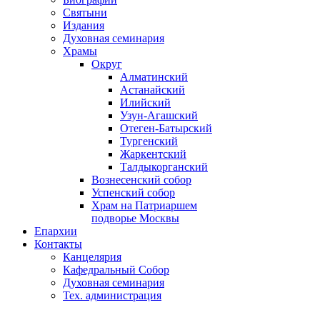
Святыни
Издания
Духовная семинария
Храмы
Округ
Алматинский
Астанайский
Илийский
Узун-Агашский
Отеген-Батырский
Тургенский
Жаркентский
Талдыкорганский
Вознесенский собор
Успенский собор
Храм на Патриаршем
подворье Москвы
Епархии
Контакты
Канцелярия
Кафедральный Собор
Духовная семинария
Тех. администрация