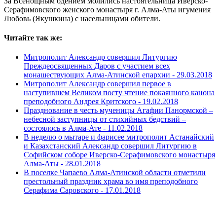
За Всенощным бдением молились настоятельница Иверско-
Серафимовского женского монастыря г. Алма-Аты игумения
Любовь (Якушкина) с насельницами обители.
Читайте так же:
Митрополит Александр совершил Литургию
Преждеосвященных Даров с участием всех
монашествующих Алма-Атинской епархии -
29.03.2018
Митрополит Александр совершил первое в
наступившем Великом посту чтение покаянного канона
преподобного Андрея Критского -
19.02.2018
Празднование в честь мученицы Агафии Панормской –
небесной заступницы от стихийных бедствий –
состоялось в Алма-Ате -
11.02.2018
В неделю о мытаре и фарисее митрополит Астанайский
и Казахстанский Александр совершил Литургию в
Софийском соборе Иверско-Серафимовского монастыря
Алма-Аты -
28.01.2018
В поселке Чапаево Алма-Атинской области отметили
престольный праздник храма во имя преподобного
Серафима Саровского -
17.01.2018