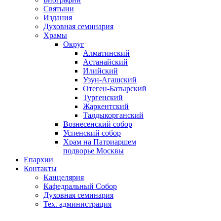
Святыни
Издания
Духовная семинария
Храмы
Округ
Алматинский
Астанайский
Илийский
Узун-Агашский
Отеген-Батырский
Тургенский
Жаркентский
Талдыкорганский
Вознесенский собор
Успенский собор
Храм на Патриаршем
подворье Москвы
Епархии
Контакты
Канцелярия
Кафедральный Собор
Духовная семинария
Тех. администрация