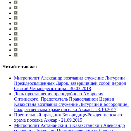
Читайте так же:
Митрополит Александр возглавил служение Литургии
Преждеосвященных Даров, завершившей собой период
Святой Четыредесятницы -
30.03.2018
День преставления преподобного Амвросия
Оптинского. Предстоятель Православной Церкви
Казахстана возглавил служение Литургии в Богородице-
Рождественском храме поселка Акжар -
23.10.2017
Престольный праздник Богородице-Рождественского
храма поселка Акжар -
21.09.2015
Митрополит Астанайский и Казахстанский Александр
совершил Литургию Преждеосвященных Даров на