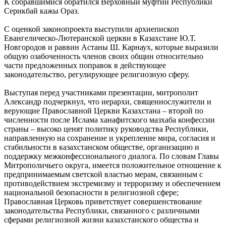
К собравшимися обратился Верховный муфтий Республики
Серикбай кажы Ораз.
С оценкой законопроекта выступили архиепископ
Евангелическо-Лютеранской церкви в Казахстане Ю.Т.
Новгородов и раввин Астаны Ш. Карнаух, которые выразили
общую озабоченность членов своих общин относительно
части предложенных поправок в действующее
законодательство, регулирующее религиозную сферу.
Выступая перед участниками презентации, митрополит
Александр подчеркнул, что иерархи, священнослужители и
верующие Православной Церкви Казахстана – второй по
численности после Ислама ханафитского мазхаба конфессии
страны – высоко ценят политику руководства Республики,
направленную на сохранение и укрепление мира, согласия и
стабильности в казахстанском обществе, организацию и
поддержку межконфессионального диалога. По словам Главы
Митрополичьего округа, имеется положительное отношение к
предпринимаемым светской властью мерам, связанным с
противодействием экстремизму и терроризму и обеспечением
национальной безопасности в религиозной сфере;
Православная Церковь приветствует совершенствование
законодательства Республики, связанного с различными
сферами религиозной жизни казахстанского общества и