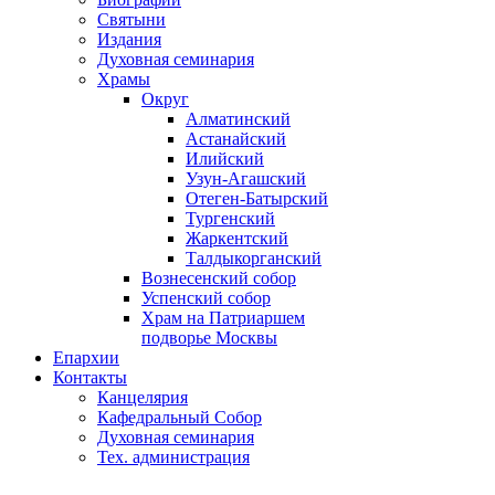
Святыни
Издания
Духовная семинария
Храмы
Округ
Алматинский
Астанайский
Илийский
Узун-Агашский
Отеген-Батырский
Тургенский
Жаркентский
Талдыкорганский
Вознесенский собор
Успенский собор
Храм на Патриаршем
подворье Москвы
Епархии
Контакты
Канцелярия
Кафедральный Собор
Духовная семинария
Тех. администрация