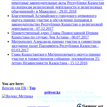
некоторые законодательные акты Республики Казахстан
по вопросам религиозной деятельности и религиозных
объединений» в Мажилисе -
29.01.2018
Благочинный Астанайского городского церковного
округа принял участие в обсуждении поправок в
законодательство Республики Казахстан о религиозной
деятельности -
07.12.2017
Приветственный адрес Главы Православной Церкви
Казахстана по случаю Дня Астаны -
06.07.2017
Митрополит Александр принял участие в совместном
заседании палат Парламента Республики Казахстан -
03.03.2017
Глава Казахстанского Митрополичьего округа принял
участие в торжественном собрании, посвящённом 25-
летию Независимости Казахстана -
15.12.2016
You are here:
Версия для ПК
|
Top
pritvor.kz
© 2010-2018 Архив
официального сайта "Митрополичий
Округ в Республике Казахстан"
mitropolia.kz