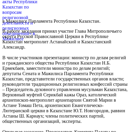
в Мажилисе Парламента Республики Казахстан.
В работе заседания принял участие Глава Митрополичьего
округа Русской Православной Церкви в Республике
Казахстан митрополит Астанайский и Казахстанский
Александр.
В числе участников презентации: министр по делам религий
и гражданского общества Республики Казахстан Н.Б.
Ермекбаев, заместители министра по делам религий;
депутаты Сената и Мажилиса Парламента Республики
Казахстан, представители государственных органов власти;
руководители традиционных религиозных конфессий страны
– Председатель духовного управления мусульман Казахстана,
Верховный муфтий Серикбай кажы Ораз, католический
архиепископ-митрополит архиепархии Святой Марии в
Астане Томаш Пета, архиепископ Евангелическо-
Лютеранской церкви в Казахстане Ю.Т. Новгородов, раввин
Астаны Ш. Карнаух; члены политических партий,
общественных организаций, эксперты.
Открывая заседание, Председатель Комитета Палаты по