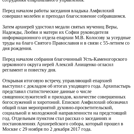
Перед началом работы заседания владыка Амфилохий
совершил молебен и преподал благословение собравшимся.
Затем архиерей удостоил медали святых мучениц Веры,
Надежды, Любви и матери их Софии руководителя
информационного отдела епархии М.В. Колосову за усердные
труды на благо Святого Православия и в связи с 55-летием со
дня рождения.
Перед началом собрания благочинный Усть-Каменогорского
церковного округа иерей Алексий Анищенко огласил
регламент и повестку дня.
Открывая итоговую встречу, управляющий епархией
выступил с докладом об итогах уходящего года. Архипастырь
представил статистические данные о числе
священнослужителей и приходов, количестве совершенных
богослужений и хиротоний. Епископ Амфилохий обозначил
общий план мероприятий духовно-просветительской,
социальной и молодежной направленности на предстоящий
год. Отдельным пунктом стал рассказ о заседаниях и
постановлениях Архиерейского собора, который прошел в
Москве с 29 ноября по 2 декабря 2017 года.