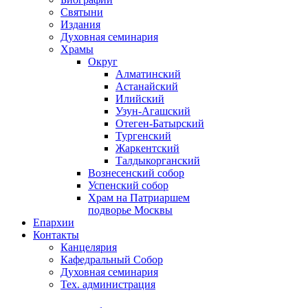
Святыни
Издания
Духовная семинария
Храмы
Округ
Алматинский
Астанайский
Илийский
Узун-Агашский
Отеген-Батырский
Тургенский
Жаркентский
Талдыкорганский
Вознесенский собор
Успенский собор
Храм на Патриаршем
подворье Москвы
Епархии
Контакты
Канцелярия
Кафедральный Собор
Духовная семинария
Тех. администрация