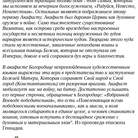
литургической традиции только один - тот самый, который
мы исполняем за вечерним богослужением, «Радуйся, Невесто,
Неневестная». Остальные являются подражанием этому
первому Акафисту. Акафист был дарован Церкви как духовное
оружие в войне. Само тысячелетнее существование
Византии, как острова среди враждебно настроенных
государств и несметных полчищ вооруженных до зубов
варваров является историческим чудом. Творцами этого чуда
стали мужественные, закаленные невзгодами воины и
всесильная помощь Божия, которая не отступала от
Империи, доколе в ней сохранялся дух веры и благочестия.
В акафисте Богородице непревзойденным художественным
языком выражена эта вера в предстательство и заступление
Божией Матери, Которая сохраняет Свой народ и Свой
город (Константинополь) от разорения врагами. Акафист
мобилизует нас на войну, на битву. Достаточно услышать
его первые строчки, обращенные к Богородице: «Взбранной
Воеводе победительная», то есть «Повелевающая всеми
победоносными военачальниками», как и мысли, и воля
молящегося собираются в единое целое, и человек становится
воином, готовым вступить в беспощадное сражение с
духовным и материальным злом"
. Из проповеди епископа
Геннадия.