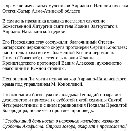
в храме во имя святых мучеников Адриана и Наталии поселка
Отеген-Батыр Алма-Атинской области.
В сам день праздника владыка возглавил служение
Божественной Литургии святителя Иоанна Златоустаго в
Адриано-Натальинской церкви.
Его Преосвященству сослужили: благочинный Отеген-
Батырского церковного округа протоиерей Сергий Коноплев;
настоятель храма во имя блаженной Ксении иеромонах
Пимен (Ткаченко); настоятель церкви Иоанна
Кронштадтского протоиерей Вадим Алексеев; духовенство
благочиния и Южной столицы.
Песнопения Литургии исполнял хор Адриано-Наталиевского
храма под управлением М. Коноплевой.
По окончании богослужения владыка Геннадий поздравил
духовенство и прихожан с субботой пятой седмицы Святой
Четыредесятницы и с днем празднования Похвалы Пресвятой
Богородицы, после чего произнес проповедь.
"Сегодняшний день носит в церковном календаре название
Субботы Акафиста. Строго говоря, акафист в православной