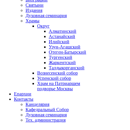
Святыни
Издания
Духовная семинария
Храмы
Округ
Алматинский
Астанайский
Илийский
Узун-Агашский
Отеген-Батырский
Тургенский
Жаркентский
Талдыкорганский
Вознесенский собор
Успенский собор
Храм на Патриаршем
подворье Москвы
Епархии
Контакты
Канцелярия
Кафедральный Собор
Духовная семинария
Тех. администрация