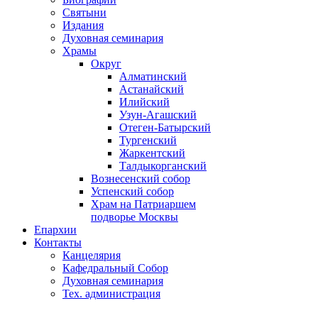
Святыни
Издания
Духовная семинария
Храмы
Округ
Алматинский
Астанайский
Илийский
Узун-Агашский
Отеген-Батырский
Тургенский
Жаркентский
Талдыкорганский
Вознесенский собор
Успенский собор
Храм на Патриаршем
подворье Москвы
Епархии
Контакты
Канцелярия
Кафедральный Собор
Духовная семинария
Тех. администрация