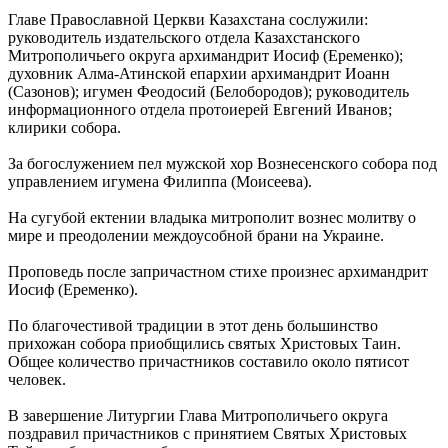
Главе Православной Церкви Казахстана сослужили:
руководитель издательского отдела Казахстанского
Митрополичьего округа архимандрит Иосиф (Еременко);
духовник Алма-Атинской епархии архимандрит Иоанн
(Сазонов); игумен Феодосий (Белобородов); руководитель
информационного отдела протоиерей Евгений Иванов;
клирики собора.
За богослужением пел мужской хор Вознесенского собора под
управлением игумена Филиппа (Моисеева).
На сугубой ектении владыка митрополит вознес молитву о
мире и преодолении междоусобной брани на Украине.
Проповедь после запричастном стихе произнес архимандрит
Иосиф (Еременко).
По благочестивой традиции в этот день большинство
прихожан собора приобщились святых Христовых Таин.
Общее количество причастников составило около пятисот
человек.
В завершение Литургии Глава Митрополичьего округа
поздравил причастников с принятием Святых Христовых