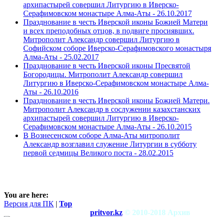
архипастырей совершил Литургию в Иверско-
Серафимовском монастыре Алма-Аты -
26.10.2017
Празднование в честь Иверской иконы Божией Матери
и всех преподобных отцов, в подвиге просиявших.
Митрополит Александр совершил Литургию в
Софийском соборе Иверско-Серафимовского монастыря
Алма-Аты -
25.02.2017
Празднование в честь Иверской иконы Пресвятой
Богородицы. Митрополит Александр совершил
Литургию в Иверско-Серафимовском монастыре Алма-
Аты -
26.10.2016
Празднование в честь Иверской иконы Божией Матери.
Митрополит Александр в сослужении казахстанских
архипастырей совершил Литургию в Иверско-
Серафимовском монастыре Алма-Аты -
26.10.2015
В Вознесенском соборе Алма-Аты митрополит
Александр возглавил служение Литургии в субботу
первой седмицы Великого поста -
28.02.2015
You are here:
Версия для ПК
|
Top
pritvor.kz
© 2010-2018 Архив