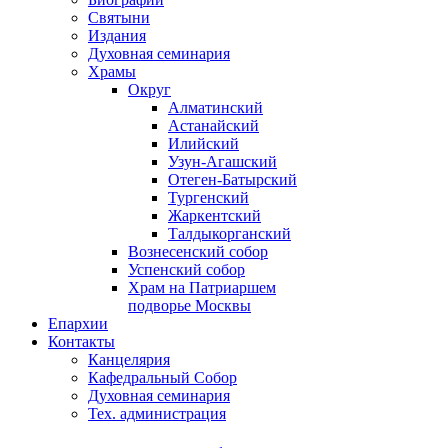
Святыни
Издания
Духовная семинария
Храмы
Округ
Алматинский
Астанайский
Илийский
Узун-Агашский
Отеген-Батырский
Тургенский
Жаркентский
Талдыкорганский
Вознесенский собор
Успенский собор
Храм на Патриаршем
подворье Москвы
Епархии
Контакты
Канцелярия
Кафедральный Собор
Духовная семинария
Тех. администрация