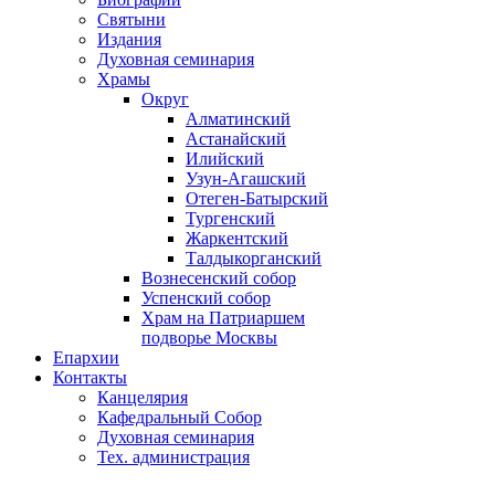
Святыни
Издания
Духовная семинария
Храмы
Округ
Алматинский
Астанайский
Илийский
Узун-Агашский
Отеген-Батырский
Тургенский
Жаркентский
Талдыкорганский
Вознесенский собор
Успенский собор
Храм на Патриаршем
подворье Москвы
Епархии
Контакты
Канцелярия
Кафедральный Собор
Духовная семинария
Тех. администрация