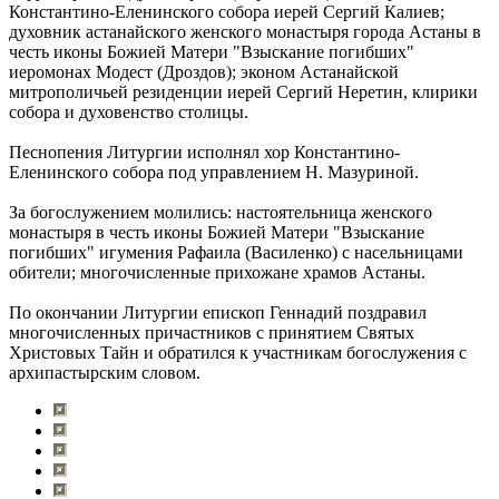
Константино-Еленинского собора иерей Сергий Калиев;
духовник астанайского женского монастыря города Астаны в
честь иконы Божией Матери "Взыскание погибших"
иеромонах Модест (Дроздов); эконом Астанайской
митрополичьей резиденции иерей Сергий Неретин, клирики
собора и духовенство столицы.
Песнопения Литургии исполнял хор Константино-
Еленинского собора под управлением Н. Мазуриной.
За богослужением молились: настоятельница женского
монастыря в честь иконы Божией Матери "Взыскание
погибших" игумения Рафаила (Василенко) с насельницами
обители; многочисленные прихожане храмов Астаны.
По окончании Литургии епископ Геннадий поздравил
многочисленных причастников с принятием Святых
Христовых Тайн и обратился к участникам богослужения с
архипастырским словом.