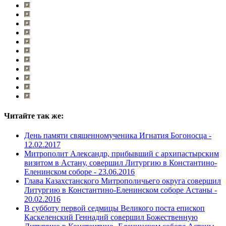
Читайте так же:
День памяти священномученика Игнатия Богоносца -
12.02.2017
Митрополит Александр, прибывший с архипастырским
визитом в Астану, совершил Литургию в Константино-
Еленинском соборе -
23.06.2016
Глава Казахстанского Митрополичьего округа совершил
Литургию в Константино-Еленинском соборе Астаны -
20.02.2016
В субботу первой седмицы Великого поста епископ
Каскеленский Геннадий совершил Божественную