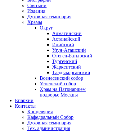
Святыни
Издания
Духовная семинария
Храмы
Округ
Алматинский
Астанайский
Илийский
Узун-Агашский
Отеген-Батырский
Тургенский
Жаркентский
Талдыкорганский
Вознесенский собор
Успенский собор
Храм на Патриаршем
подворье Москвы
Епархии
Контакты
Канцелярия
Кафедральный Собор
Духовная семинария
Тех. администрация