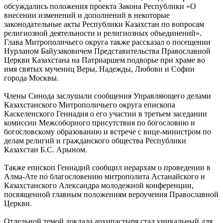
обсуждались положения проекта Закона Республики «О
внесении изменений и дополнений в некоторые
законодательные акты Республики Казахстан по вопросам
религиозной деятельности и религиозных объединений».
Глава Митрополичьего округа также рассказал о посещении
Нурланом Байузаковичем Представительства Православной
Церкви Казахстана на Патриаршем подворье при храме во
имя святых мучениц Веры, Надежды, Любови и Софии
города Москвы.
Члены Синода заслушали сообщения Управляющего делами
Казахстанского Митрополичьего округа епископа
Каскеленского Геннадия о его участии в третьем заседании
комиссии Межсоборного присутствия по богословию и
богословскому образованию и встрече с вице-министром по
делам религий и гражданского общества Республики
Казахстан Б.С. Арыном.
Также епископ Геннадий сообщил иерархам о проведении в
Алма-Ате по благословению митрополита Астанайского и
Казахстанского Александра молодежной конференции,
посвященной главным положениям вероучения Православной
Церкви.
Отдельной темой доклада архипастыря стал уникальный для