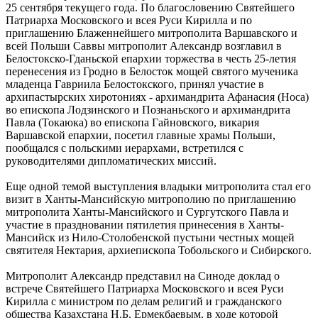
25 сентября текущего года. По благословению Святейшего
Патриарха Московского и всея Руси Кирилла и по
приглашению Блаженнейшего митрополита Варшавского и
всей Польши Саввы митрополит Александр возглавил в
Белостокско-Гданьской епархии торжества в честь 25-летия
перенесения из Гродно в Белосток мощей святого мученика
младенца Гавриила Белостокского, принял участие в
архипастырских хиротониях - архимандрита Афанасия (Носа)
во епископа Лодзинского и Познаньского и архимандрита
Павла (Токаюка) во епископа Гайновского, викария
Варшавской епархии, посетил главные храмы Польши,
пообщался с польскими иерархами, встретился с
руководителями дипломатических миссий.
Еще одной темой выступления владыки митрополита стал его
визит в Ханты-Мансийскую митрополию по приглашению
митрополита Ханты‐Мансийского и Сургутского Павла и
участие в праздновании пятилетия принесения в Ханты-
Мансийск из Нило-Столобенской пустыни честных мощей
святителя Нектария, архиепископа Тобольского и Сибирского.
Митрополит Александр представил на Синоде доклад о
встрече Святейшего Патриарха Московского и всея Руси
Кирилла с министром по делам религий и гражданского
общества Казахстана Н.Б. Ермекбаевым, в ходе которой