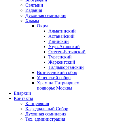
Святыни
Издания
Духовная семинария
Храмы
Округ
Алматинский
Астанайский
Илийский
Узун-Агашский
Отеген-Батырский
Тургенский
Жаркентский
Талдыкорганский
Вознесенский собор
Успенский собор
Храм на Патриаршем
подворье Москвы
Епархии
Контакты
Канцелярия
Кафедральный Собор
Духовная семинария
Тех. администрация