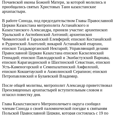
Почаевской иконы Божией Матери, за которой молились и
приобщались святых Христовых Таин казахстанские
архипастыри.
В работе Синода, под председательством Главы Православной
Церкви Казахстана митрополита Астанайского и
Казахстанского Александра, приняли участие: архиепископ
Уральский и Актюбинский Антоний; архиепископ
Чимкентский и Таразский Елевферий; епископ Костанайский
и Рудненский Анатолий; викарий Астанайской епархии,
епископ Талдыкорганский Нектарий; Управляющий делами
Православной Церкви Казахстана епископ Каскеленский
Геннадий; епископ Павлодарский и Экибастузский Варнава,
епископ Карагандинский и Шахтинский Севастиан, епископ
Усть-Каменогорский и Семипалатинский Амфилохий,
епископ Кокшетауский и Акмолинский Серапион; епископ
Петропавловский и Булаевский Владимир.
После общей молитвы, митрополит Александр приветствовал
Преосвященных архипастырей вступительным словом и
огласил повестку дня.
Глава Казахстанского Митрополичьего округа сообщил
членам Синода о своей паломнической поездке к святыням
Польской Православной Церкви, которая состоялась с 19 по