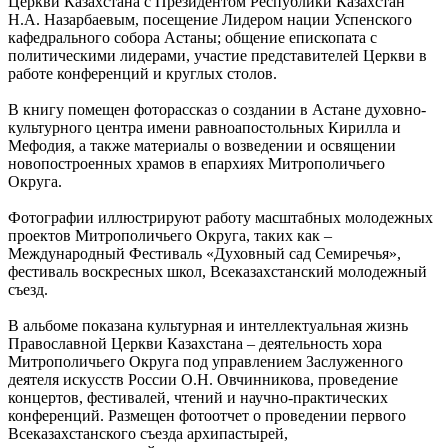
Церкви Казахстана с Президентом Республики Казахстан
Н.А. Назарбаевым, посещение Лидером нации Успенского
кафедрального собора Астаны; общение епископата с
политическими лидерами, участие представителей Церкви в
работе конференций и круглых столов.
В книгу помещен фоторассказ о создании в Астане духовно-
культурного центра имени равноапостольных Кирилла и
Мефодия, а также материалы о возведении и освящении
новопостроенных храмов в епархиях Митрополичьего
Округа.
Фотографии иллюстрируют работу масштабных молодежных
проектов Митрополичьего Округа, таких как –
Международный Фестиваль «Духовный сад Семиречья»,
фестиваль воскресных школ, Всеказахстанский молодежный
съезд.
В альбоме показана культурная и интеллектуальная жизнь
Православной Церкви Казахстана – деятельность хора
Митрополичьего Округа под управлением Заслуженного
деятеля искусств России О.Н. Овчинникова, проведение
концертов, фестивалей, чтений и научно-практических
конференций. Размещен фотоотчет о проведении первого
Всеказахстанского съезда архипастырей,