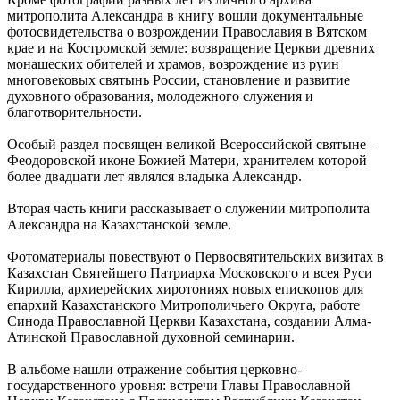
митрополита Александра в книгу вошли документальные
фотосвидетельства о возрождении Православия в Вятском
крае и на Костромской земле: возвращение Церкви древних
монашеских обителей и храмов, возрождение из руин
многовековых святынь России, становление и развитие
духовного образования, молодежного служения и
благотворительности.
Особый раздел посвящен великой Всероссийской святыне –
Феодоровской иконе Божией Матери, хранителем которой
более двадцати лет являлся владыка Александр.
Вторая часть книги рассказывает о служении митрополита
Александра на Казахстанской земле.
Фотоматериалы повествуют о Первосвятительских визитах в
Казахстан Святейшего Патриарха Московского и всея Руси
Кирилла, архиерейских хиротониях новых епископов для
епархий Казахстанского Митрополичьего Округа, работе
Синода Православной Церкви Казахстана, создании Алма-
Атинской Православной духовной семинарии.
В альбоме нашли отражение события церковно-
государственного уровня: встречи Главы Православной