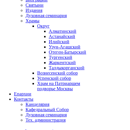
Святыни
Издания
Духовная семинария
Храмы
Округ
Алматинский
Астанайский
Илийский
Узун-Агашский
Отеген-Батырский
Тургенский
Жаркентский
Талдыкорганский
Вознесенский собор
Успенский собор
Храм на Патриаршем
подворье Москвы
Епархии
Контакты
Канцелярия
Кафедральный Собор
Духовная семинария
Тех. администрация