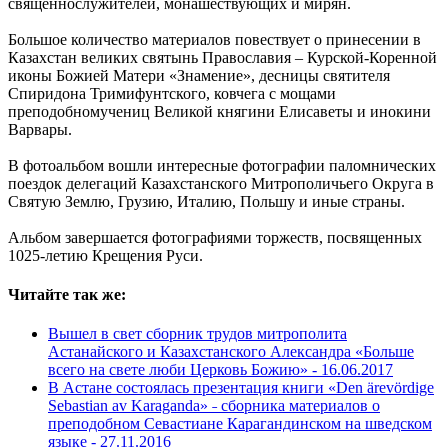
священнослужителей, монашествующих и мирян.
Большое количество материалов повествует о принесении в
Казахстан великих святынь Православия – Курской-Коренной
иконы Божией Матери «Знамение», десницы святителя
Спиридона Тримифунтского, ковчега с мощами
преподобномучениц Великой княгини Елисаветы и инокини
Варвары.
В фотоальбом вошли интересные фотографии паломнических
поездок делегаций Казахстанского Митрополичьего Округа в
Святую Землю, Грузию, Италию, Польшу и иные страны.
Альбом завершается фотографиями торжеств, посвященных
1025-летию Крещения Руси.
Читайте так же:
Вышел в свет сборник трудов митрополита
Астанайского и Казахстанского Александра «Больше
всего на свете люби Церковь Божию» -
16.06.2017
В Астане состоялась презентация книги «Den ärevördige
Sebastian av Karaganda» ˗ сборника материалов о
преподобном Севастиане Карагандинском на шведском
языке -
27.11.2016