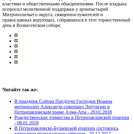
властями и общественными объединениями. После владыка
испросил молитвенной поддержки у архипастырей
Митрополичьего округа, священнослужителей и
православных верующих, собравшихся в этот торжественный
день в Вознесенском соборе.
Читайте так же:
В праздник Собора Предтечи Господня Иоанна
митрополит Александр совершил Литургию в
Петропавловском храме Алма-Аты -
20.01.2018
Рождественские торжества в Петропавловской епархии
-
08.01.2018
В Петропавловско-Булаевской епархии состоялось
ежегодное епархиальное собрание -
20.12.2017