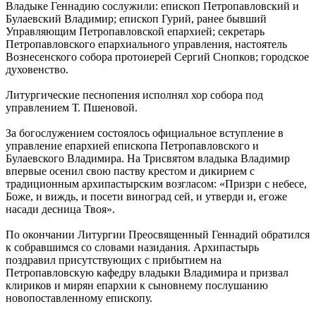
Владыке Геннадию сослужили: епископ Петропавловский и
Булаевский Владимир; епископ Гурий, ранее бывший
Управляющим Петропавловской епархией; секретарь
Петропавловского епархиального управления, настоятель
Вознесенского собора протоиерей Сергий Снопков; городское
духовенство.
Литургические песнопения исполнял хор собора под
управлением Т. Пшеновой.
За богослужением состоялось официальное вступление в
управление епархией епископа Петропавловского и
Булаевского Владимира. На Трисвятом владыка Владимир
впервые осенил свою паству крестом и дикирием с
традиционным архипастырским возгласом: «Призри с небесе,
Боже, и виждь, и посети виноград сей, и утверди и, егоже
насади десница Твоя».
По окончании Литургии Преосвященный Геннадий обратился
к собравшимся со словами назидания. Архипастырь
поздравил присутствующих с прибытием на
Петропавловскую кафедру владыки Владимира и призвал
клириков и мирян епархии к сыновнему послушанию
новопоставленному епископу.