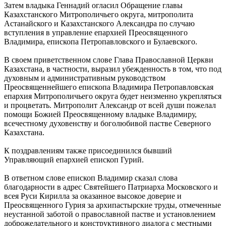
Затем владыка Геннадий огласил Обращение главы
Казахстанского Митрополичьего округа, митрополита
Астанайского и Казахстанского Александра по случаю
вступления в управление епархией Преосвященного
Владимира, епископа Петропавловского и Булаевского.
В своем приветственном слове Глава Православной Церкви
Казахстана, в частности, выразил убежденность в том, что под
духовным и административным руководством
Преосвященнейшего епископа Владимира Петропавловская
епархия Митрополичьего округа будет неизменно укрепляться
и процветать. Митрополит Александр от всей души пожелал
помощи Божией Преосвященному владыке Владимиру,
всечестному духовенству и боголюбивой пастве Северного
Казахстана.
К поздравлениям также присоединился бывший
Управляющий епархией епископ Гурий.
В ответном слове епископ Владимир сказал слова
благодарности в адрес Святейшего Патриарха Московского и
всея Руси Кирилла за оказанное высокое доверие и
Преосвященного Гурия за архипастырские труды, отмеченные
неустанной заботой о православной пастве и установлением
доброжелательного и конструктивного диалога с местными