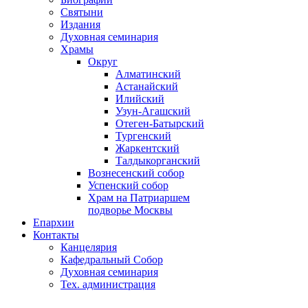
Святыни
Издания
Духовная семинария
Храмы
Округ
Алматинский
Астанайский
Илийский
Узун-Агашский
Отеген-Батырский
Тургенский
Жаркентский
Талдыкорганский
Вознесенский собор
Успенский собор
Храм на Патриаршем
подворье Москвы
Епархии
Контакты
Канцелярия
Кафедральный Собор
Духовная семинария
Тех. администрация