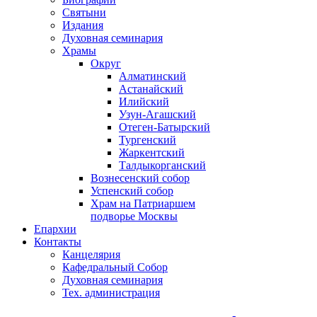
Святыни
Издания
Духовная семинария
Храмы
Округ
Алматинский
Астанайский
Илийский
Узун-Агашский
Отеген-Батырский
Тургенский
Жаркентский
Талдыкорганский
Вознесенский собор
Успенский собор
Храм на Патриаршем
подворье Москвы
Епархии
Контакты
Канцелярия
Кафедральный Собор
Духовная семинария
Тех. администрация