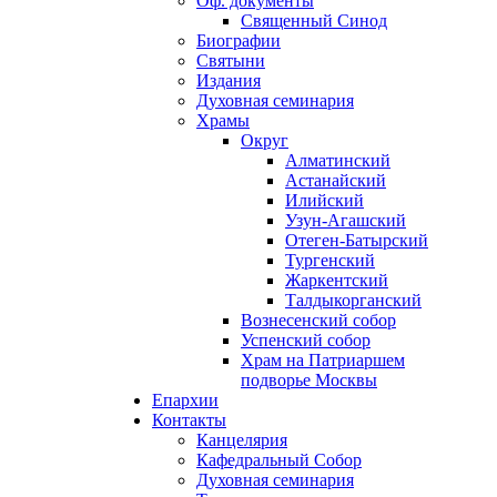
Оф. документы
Священный Синод
Биографии
Святыни
Издания
Духовная семинария
Храмы
Округ
Алматинский
Астанайский
Илийский
Узун-Агашский
Отеген-Батырский
Тургенский
Жаркентский
Талдыкорганский
Вознесенский собор
Успенский собор
Храм на Патриаршем
подворье Москвы
Епархии
Контакты
Канцелярия
Кафедральный Собор
Духовная семинария