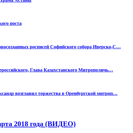
 храма Астаны
кого поста
восозданных росписей Софийского собора Иверско-С…
сероссийского, Глава Казахстанского Митрополичь…
ксандр возглавил торжества в Оренбургской митроп…
арта 2018 года (ВИДЕО)