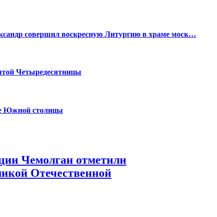
ксандр совершил воскресную Литургию в храме моск…
вятой Четыредесятницы
ме Южной столицы
ции Чемолган отметили
ликой Отечественной