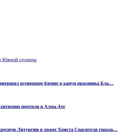
совершил всенощное бдение в канун праздника Бла…
олитвенно почтили в Алма-Ате
кресную Литургию в храме Христа Спасителя города…