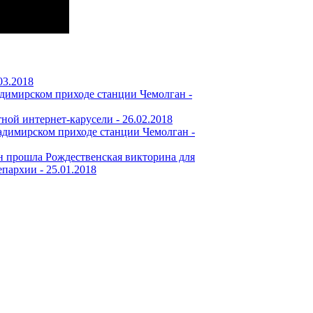
03.2018
димирском приходе станции Чемолган -
тной интернет-карусели -
26.02.2018
адимирском приходе станции Чемолган -
 прошла Рождественская викторина для
епархии -
25.01.2018