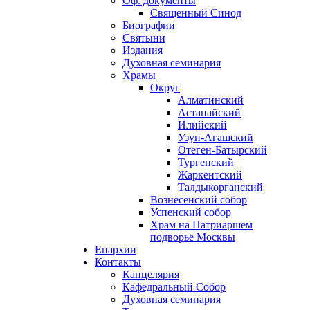
Оф. документы
Священный Синод
Биографии
Святыни
Издания
Духовная семинария
Храмы
Округ
Алматинский
Астанайский
Илийский
Узун-Агашский
Отеген-Батырский
Тургенский
Жаркентский
Талдыкорганский
Вознесенский собор
Успенский собор
Храм на Патриаршем
подворье Москвы
Епархии
Контакты
Канцелярия
Кафедральный Собор
Духовная семинария