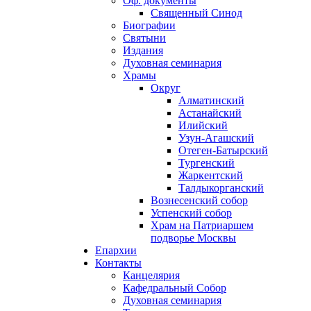
Оф. документы
Священный Синод
Биографии
Святыни
Издания
Духовная семинария
Храмы
Округ
Алматинский
Астанайский
Илийский
Узун-Агашский
Отеген-Батырский
Тургенский
Жаркентский
Талдыкорганский
Вознесенский собор
Успенский собор
Храм на Патриаршем
подворье Москвы
Епархии
Контакты
Канцелярия
Кафедральный Собор
Духовная семинария