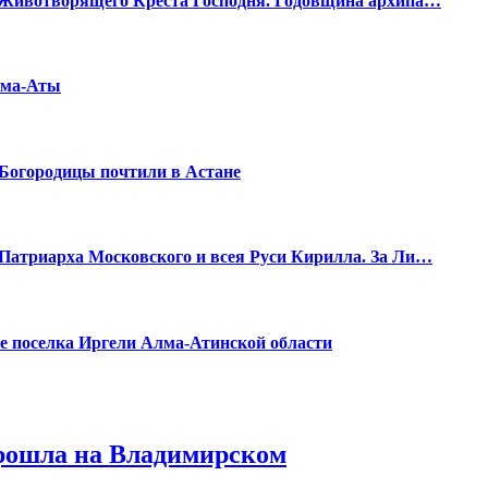
 Животворящего Креста Господня. Годовщина архипа…
лма-Аты
Богородицы почтили в Астане
Патриарха Московского и всея Руси Кирилла. За Ли…
е поселка Иргели Алма-Атинской области
рошла на Владимирском