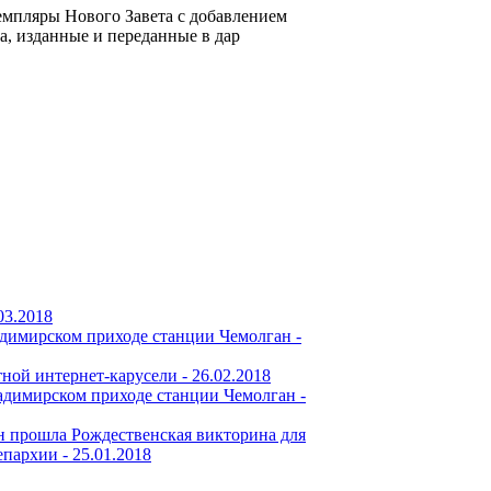
емпляры Нового Завета с добавлением
, изданные и переданные в дар
03.2018
димирском приходе станции Чемолган -
тной интернет-карусели -
26.02.2018
адимирском приходе станции Чемолган -
 прошла Рождественская викторина для
епархии -
25.01.2018