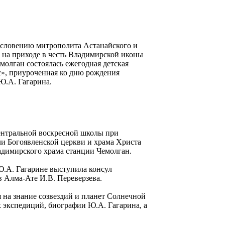
гословению митрополита Астанайского и
 на приходе в честь Владимирской иконы
олган состоялась ежегодная детская
с», приуроченная ко дню рождения
Ю.А. Гагарина.
ентральной воскресной школы при
и Богоявленской церкви и храма Христа
ладимирского храма станции Чемолган.
Ю.А. Гагарине выступила консул
в Алма-Ате И.В. Переверзева.
 на знание созвездий и планет Солнечной
 экспедиций, биографии Ю.А. Гагарина, а