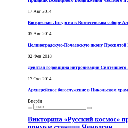
Праздник Всемирного Воздвижения Честного и
17 Авг 2014
Воскресная Литургия в Вознесенском соборе А
05 Авг 2014
Целиноградскую-Почаевскую икону Пресвятой 
02 Фев 2018
Девятая годовщина интронизации Святейшего 
17 Окт 2014
Архиерейское богослужение в Никольском храм
Вперёд
Викторина «Русский космос» п
приходе станции Чемолган