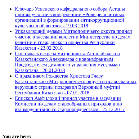
Ключарь Успенского кафедрального собора Астаны
принял участие в конференции «Роль религиозных
организаций в формировании антикоррупционной
культуры в обществе» -
19.03.2018
Управляющий делами Митрополичьего округа принял
участие в заседании коллегии Министерства по делам
религий и гражданского общества Республики
Казахстан -
23.02.2018
Состоялась встреча митрополита Астанайского и
Казахстанского Александра с новоизбранным
Председателем духовного управления мусульман
Казахстана -
26.01.2018
С праздником Рождества Христова Главу
Казахстанского Митрополичьего округа и православных
верующих страны поздравил Верховный муфтий
Республики Казахстан -
07.01.2018
Епископ Амфилохий принял участие в заседании
Комиссии по делам старообрядных приходов и по
взаимодействию со старообрядчеством -
25.12.2017
You are here: