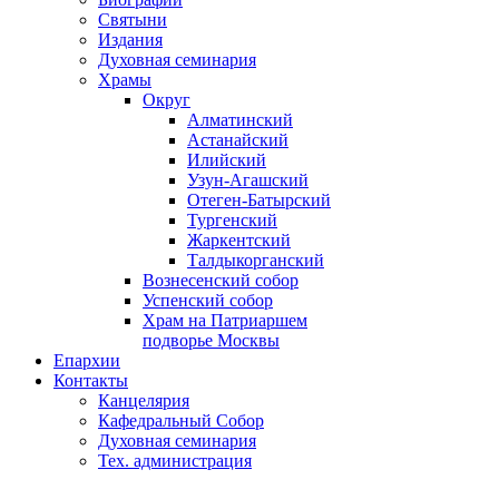
Святыни
Издания
Духовная семинария
Храмы
Округ
Алматинский
Астанайский
Илийский
Узун-Агашский
Отеген-Батырский
Тургенский
Жаркентский
Талдыкорганский
Вознесенский собор
Успенский собор
Храм на Патриаршем
подворье Москвы
Епархии
Контакты
Канцелярия
Кафедральный Собор
Духовная семинария
Тех. администрация