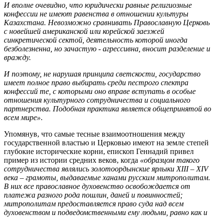
И вполне очевидно, что юридически равные религиозные
конфессии не имеют равенства в отношении культуры
Казахстана. Невозможно сравнивать Православную Церковь
с новейшей американской или корейской заезжей
синкретической сектой, деятельность которой иногда
безболезненна, но зачастую - агрессивна, вносит разделение и
вражду.
И поэтому, не нарушая принципа светскости, государство
имеет полное право выбирать среди пестрого спектра
конфессий те, с которыми оно вправе вступать в особые
отношения культурного сотрудничества и социального
партнерства. Подобная практика является общепринятой во
всем мире»
.
Упомянув, что самые тесные взаимоотношения между
государственной властью и Церковью имеют на земле степей
глубокие исторические корни, епископ Геннадий привел
пример из истории средних веков, когда
«образцом такого
сотрудничества являлись золотоордынские ярлыки XIII – XIV
века – грамоты, выдаваемые ханами русским митрополитам.
В них все православное духовенство освобождается от
платежа разного рода пошлин, даней и повинностей;
митрополитам предоставляется право суда над всем
духовенством и подведомственными ему людьми, равно как и