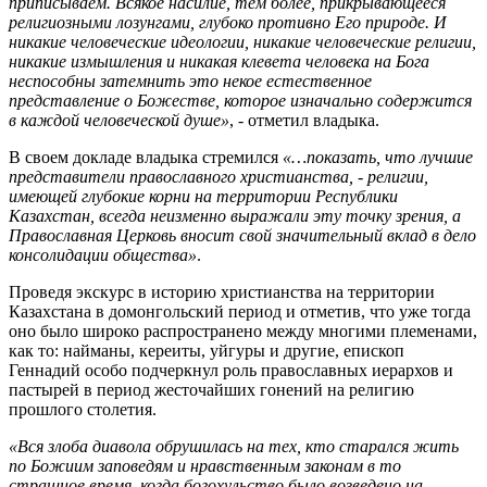
приписываем. Всякое насилие, тем более, прикрывающееся
религиозными лозунгами, глубоко противно Его природе. И
никакие человеческие идеологии, никакие человеческие религии,
никакие измышления и никакая клевета человека на Бога
неспособны затемнить это некое естественное
представление о Божестве, которое изначально содержится
в каждой человеческой душе»
, - отметил владыка.
В своем докладе владыка стремился
«…показать, что лучшие
представители православного христианства, - религии,
имеющей глубокие корни на территории Республики
Казахстан, всегда неизменно выражали эту точку зрения, а
Православная Церковь вносит свой значительный вклад в дело
консолидации общества»
.
Проведя экскурс в историю христианства на территории
Казахстана в домонгольский период и отметив, что уже тогда
оно было широко распространено между многими племенами,
как то: найманы, кереиты, уйгуры и другие, епископ
Геннадий особо подчеркнул роль православных иерархов и
пастырей в период жесточайших гонений на религию
прошлого столетия.
«Вся злоба диавола обрушилась на тех, кто старался жить
по Божиим заповедям и нравственным законам в то
страшное время, когда богохульство было возведено на