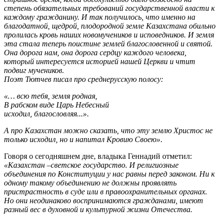
степень обязательных требований государственной власти к
каждому гражданину. И так получилось, что именно на
благодатной, щедрой, плодородной земле Казахстана обильно
пролилась кровь наших новомучеников и исповедников. И земля
эта стала теперь поистине землей благословенной и святой.
Она дорога нам, она дорога сердцу каждого человека,
который интересуется историей нашей Церкви и чтит
подвиг мучеников.
Поэт Тютчев писал про среднерусскую полосу:
«… всю тебя, земля родная,
В рабском виде Царь Небесный
исходил, благословляя...»
.
А про Казахстан можно сказать, что эту землю Христос не
только исходил, но и напитал Кровию Своею»
.
Говоря о сегодняшнем дне, владыка Геннадий отметил:
«Казахстан –светское государство. И религиозные
объединения по Конституции у нас равны перед законом. Ни к
одному такому объединению не должны проявлять
пристрастность в суде или в правоохранительных органах.
Но они неодинаково воспринимаются гражданами, имеют
разный вес в духовной и культурной жизни Отечества.