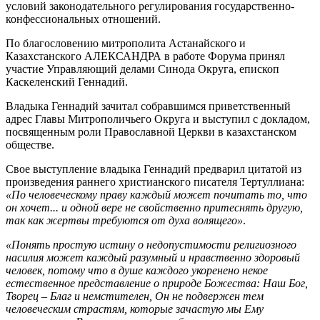
условий законодательного регулирования государственно-
конфессиональных отношений.
По благословению митрополита Астанайского и
Казахстанского АЛЕКСАНДРА в работе Форума принял
участие Управляющий делами Синода Округа, епископ
Каскеленский Геннадий.
Владыка Геннадий зачитал собравшимся приветственный
адрес Главы Митрополичьего Округа и выступил с докладом,
посвященным роли Православной Церкви в казахстанском
обществе.
Свое выступление владыка Геннадий предварил цитатой из
произведения раннего христианского писателя Тертуллиана:
«По человеческому праву каждый может почитать то, что
он хочет... и одной вере не свойственно притеснять другую,
так как жертвы требуются от духа волящего»
.
«Понять простую истину о недопустимости религиозного
насилия может каждый разумный и нравственно здоровый
человек, потому что в душе каждого укоренено некое
естественное представление о природе Божества: Наш Бог,
Творец – Благ и немстителен, Он не подвержен тем
человеческим страстям, которые зачастую мы Ему