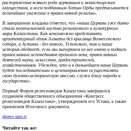
распоряжения всякого рода церковным и монастырским
имуществом, а всем подданным Алтын Орды предписывается
величайшее уважение к православной религии»
.
В завершении владыка отметил, что
«наша Церковь уже давно
стала неотъемлемой частью религиозного и культурного
мира Казахстана. Как невозможно представить
архитектурный облик Алматы без красавца Вознесенского
собора, а Астаны - без нового, Успенского, так и наша
история обеднеет, если мы вычеркнем из нее имена и подвиги
православных исповедников прошлого века, православных
деятелей науки, искусства, градостроителей,
хозяйственников. Убежден, что и в дальнейшем наша Церковь
будет последовательно и целенаправленно осуществлять
свою духовно-историческую миссию, служа благу народа и
государства»
.
Первый Форум религиоведов Казахстана завершился
созданием общественного объединения «Конгресс
религиоведов Казахстана», утверждением его Устава, а также
принятием Итогового документа.
фото stan.tv
Читайте так же: