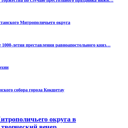
 торжества по случаю престольного праздника нижн…
станского Митрополичьего округа
 1000-летия преставления равноапостольного княз…
рхии
ского собора города Кокшетау
итрополичьего округа в
 творческий вечер