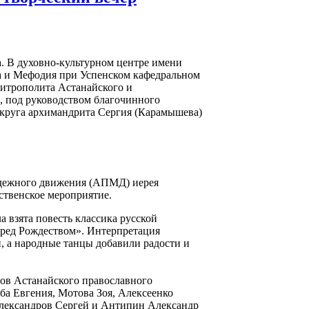
а. В духовно-культурном центре имени
 и Мефодия при Успенском кафедральном
митрополита Астанайского и
, под руководством благочинного
округа архимандрита Сергия (Карамышева)
одежного движения (АПМД) иерея
ственское мероприятие.
а взята повесть классика русской
еред Рождеством». Интерпретация
и, а народные танцы добавили радости и
ов Астанайского православного
а Евгения, Мотова Зоя, Алексеенко
лександров Сергей и Антипин Александр