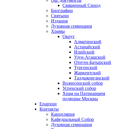
Оф. документы
Священный Синод
Биографии
Святыни
Издания
Духовная семинария
Храмы
Округ
Алматинский
Астанайский
Илийский
Узун-Агашский
Отеген-Батырский
Тургенский
Жаркентский
Талдыкорганский
Вознесенский собор
Успенский собор
Храм на Патриаршем
подворье Москвы
Епархии
Контакты
Канцелярия
Кафедральный Собор
Духовная семинария