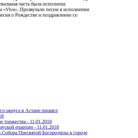
евальная часть была исполнена
 «Viva». Прозвучали песни в исполнении
есня о Рождестве и поздравление со
го округа в Астане прошел
18
е торжества -
11.01.2018
ауской епархии -
11.01.2018
ь Собора Пресвятой Богородицы в городе