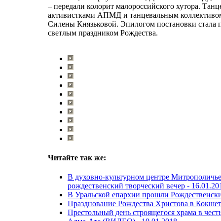
– передали колорит малороссийского хутора. Танц
активистками АПМД и танцевальным коллективом
Силены Князьковой. Эпилогом постановки стала п
светлым праздником Рождества.
Читайте так же:
В духовно-культурном центре Митрополичье
рождественский творческий вечер -
16.01.20
В Уральской епархии прошли Рождественски
Празднование Рождества Христова в Кокшет
Престольный день строящегося храма в чест