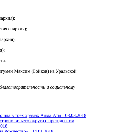
архия);
кая епархия);
пархия);
я);
ти.
игумен Максим (Бойков) из Уральской
благотворительности и социальному
рошла в трех храмах Алма-Аты -
08.03.2018
итрополичьего округа с президентом
2018
на Рождество» -
14.01.2018