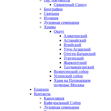
Оф. документы
Священный Синод
Биографии
Святыни
Издания
Духовная семинария
Храмы
Округ
Алматинский
Астанайский
Илийский
Узун-Агашский
Отеген-Батырский
Тургенский
Жаркентский
Талдыкорганский
Вознесенский собор
Успенский собор
Храм на Патриаршем
подворье Москвы
Епархии
Контакты
Канцелярия
Кафедральный Собор
Духовная семинария