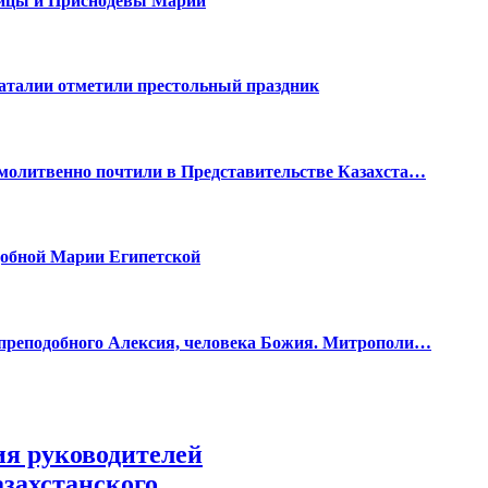
дицы и Приснодевы Марии
аталии отметили престольный праздник
молитвенно почтили в Представительстве Казахста…
одобной Марии Египетской
 преподобного Алексия, человека Божия. Митрополи…
я руководителей
захстанского