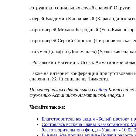
сотрудники социальных служб епархий Округа:
- иерей Владимир Кинзирявый (Карагандинская еп
- протоиерей Михаил Безродный (Усть-Каменогорс
- протоиерей Сергий Снопков (Петропавловская е
- игумен Дорофей (Дильманаев) (Уральская епархи
- Рогальский Евгений г. Иссык Алматинской облас
Также на интернет-конференции присутствовали 
епархии и Ж. Лисицына из Чимкента.
По материалам официального
сайта
Комиссии по 
служению Астанайско-Алматинской епархии
Читайте так же:
Благотворительная акция «Белый цветок» п
Состоялась встреча Главы Казахстанского М
благотворительного фонда «Уақып» -
10.02.
В Алма-Ате прошла акция «Подари радость 