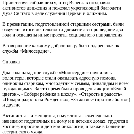
Приветствуя собравшихся, отец Вячеслав поздравил
активистов движения и пожелал укрепляющей благодати
Духа Святаго в деле служения Церкви и ближним.
В презентации, подготовленной старшими сестрами, были
озвучены итоги деятельности движения за прошедшие два
года и освещены иные проекты социального направления.
В завершение каждому добровольцу был подарен значок
службы «Милосердие».
Справка
Два года назад при службе «Милосердие» появились
волонтеры, которые стали оказывать адресную помощь
одиноким старикам, многодетным семьям, инвалидам и всем
нуждающимся. За это время были проведены акции «Белый
цветок», «Собери ребенка в школу», «Старость в радость»,
«Подари радость на Рождество», «За жизнь» (против абортов)
и другие.
Активисты – и женщины, и мужчины – еженедельно
навещают подопечных на дому и в детских домах, трудятся в
хосписе, взрослой и детской онкологии, а также в больнице
сестринского ухода.