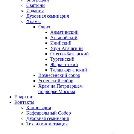
Святыни
Издания
Духовная семинария
Храмы
Округ
Алматинский
Астанайский
Илийский
Узун-Агашский
Отеген-Батырский
Тургенский
Жаркентский
Талдыкорганский
Вознесенский собор
Успенский собор
Храм на Патриаршем
подворье Москвы
Епархии
Контакты
Канцелярия
Кафедральный Собор
Духовная семинария
Тех. администрация