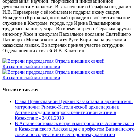
образования, научной, творческой и инновационной
деятельности молодёжи. В заключение о.Серафим поздравил
И.В. Переверзеву с её юбилеем и подарил икону свщмч.
Никодима (Кроткова), который проходил своё святительское
служение в Костроме, городе, где Ирина Владимировна
трудилась на посту мэра. Во время встреч о. Серафим вручил
епископу Хосе и консулам Пасхальное послание Святейшего
Патриарха Московского и всея Руси Кирилла на русском и
казахском языках. Во встречах принял участие сотрудник
Отдела внешних связей И.В. Какоткин.
Читайте так же:
Глава Православной Церкви Казахстана и архиепископ-
митрополит Римско-Католической архиепархии в
Астане обсудили вопросы религиозной жизни в
Казахстане -
24.01.2018
В Астане состоялась встреча митрополита Астанайского
и Казахстанского Александра с префектом Ватиканского
совета по содействию всестороннему развитию