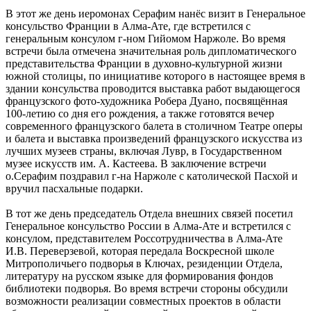
В этот же день иеромонах Серафим нанёс визит в Генеральное
консульство Франции в Алма-Ате, где встретился с
генеральным консулом г-ном Гийомом Наржоле. Во время
встречи была отмечена значительная роль дипломатического
представительства Франции в духовно-культурной жизни
южной столицы, по инициативе которого в настоящее время в
здании консульства проводится выставка работ выдающегося
французского фото-художника Робера Дуано, посвящённая
100-летию со дня его рождения, а также готовятся вечер
современного французского балета в столичном Театре оперы
и балета и выставка произведений французского искусства из
лучших музеев страны, включая Лувр, в Государственном
музее искусств им. А. Кастеева. В заключение встречи
о.Серафим поздравил г-на Наржоле с католической Пасхой и
вручил пасхальные подарки.
В тот же день председатель Отдела внешних связей посетил
Генеральное консульство России в Алма-Ате и встретился с
консулом, представителем Россотрудничества в Алма-Ате
И.В. Переверзевой, которая передала Воскресной школе
Митрополичьего подворья в Ключах, резиденции Отдела,
литературу на русском языке для формирования фондов
библиотеки подворья. Во время встречи стороны обсудили
возможности реализации совместных проектов в области