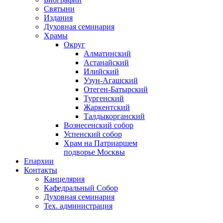
Святыни
Издания
Духовная семинария
Храмы
Округ
Алматинский
Астанайский
Илийский
Узун-Агашский
Отеген-Батырский
Тургенский
Жаркентский
Талдыкорганский
Вознесенский собор
Успенский собор
Храм на Патриаршем
подворье Москвы
Епархии
Контакты
Канцелярия
Кафедральный Собор
Духовная семинария
Тех. администрация