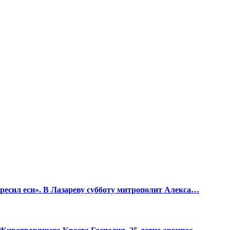
есил еси». В Лазареву субботу митрополит Алекса…