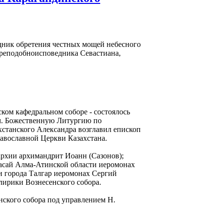
аздник обретения честных мощей небесного
преподобноисповедника Севастиана,
ском кафедральном соборе - состоялось
м. Божественную Литургию по
станского Александра возглавил епископ
авославной Церкви Казахстана.
рхии архимандрит Иоанн (Сазонов);
масай Алма-Атинской области иеромонах
и города Талгар иеромонах Сергий
лирики Вознесенского собора.
ского собора под управлением Н.