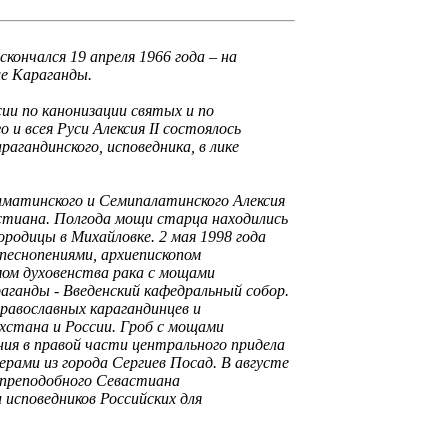
скончался 19 апреля 1966 года – на
ще Караганды.
ии по канонизации святых и по
и всея Руси Алексия II состоялось
агандинского, исповедника, в лике
Алматинского и Семипалатинского Алексия
стиана. Полгода мощи старца находились
родицы в Михайловке. 2 мая 1998 года
еснопениями, архиепископом
ом духовенства рака с мощами
аганды - Введенский кафедральный собор.
равославных карагандинцев и
хстана и России. Гроб с мощами
ния в правой части центрального придела
ерами из города Сергиев Посад. В августе
 преподобного Севастиана
 исповедников Российских для