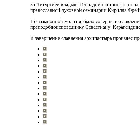
За Литургией владыка Геннадий постриг во чтеца
православной духовной семинарии Кирилла Фрейг
По заамвонной молитве было совершено славлени
преподобноисповеднику Севастиану Карагандинс
В завершение славления архипастырь произнес пр