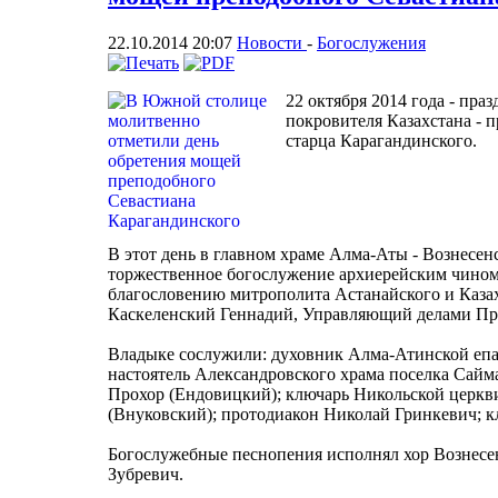
22.10.2014 20:07
Новости
-
Богослужения
22 октября 2014 года - пр
покровителя Казахстана - 
старца Карагандинского.
В этот день в главном храме Алма-Аты - Вознесен
торжественное богослужение архиерейским чино
благословению митрополита Астанайского и Казах
Каскеленский Геннадий, Управляющий делами Пр
Владыке сослужили: духовник Алма-Атинской епа
настоятель Александровского храма поселка Сай
Прохор (Ендовицкий); ключарь Никольской церкв
(Внуковский); протодиакон Николай Гринкевич; к
Богослужебные песнопения исполнял хор Вознесен
Зубревич.