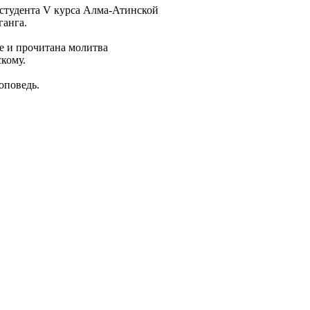
 студента V курса Алма-Атинской
анга.
е и прочитана молитва
кому.
оповедь.