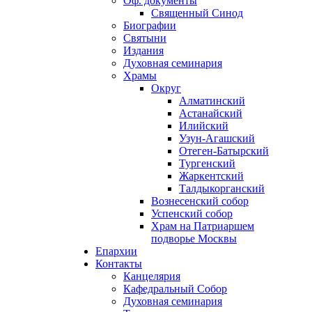
Оф. документы
Священный Синод
Биографии
Святыни
Издания
Духовная семинария
Храмы
Округ
Алматинский
Астанайский
Илийский
Узун-Агашский
Отеген-Батырский
Тургенский
Жаркентский
Талдыкорганский
Вознесенский собор
Успенский собор
Храм на Патриаршем
подворье Москвы
Епархии
Контакты
Канцелярия
Кафедральный Собор
Духовная семинария