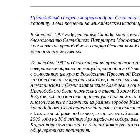
Преподобный старец схиархимандрит Севастиан
Радоницу и был погребен на Михайловском кладби
В октябре 1997 году решением Синодальной комисс
благословению Святейшего Патриарха Московского 
прославление преподобного старца Севастиана Кар
местночтимых святых.
22 октября 1997 по благословению архиепископа 
совершилось обретение мощей преподобного Сева
в основанном им храме Рождества Пресвятой Бого
торжественным крестным ходом, с пасхальными п
Алматинским и Семипалатинским Алексием и сонм
Преподобного была перенесена в главный храм Кар
В духовном торжестве приняли участие тысячи п
многочисленные паломники из разных городов Каза
преподобного Севастиана установлен для поклоне
в благолепной раке под сенью, изготовленной маст
2000 года на Юбилейном Архиерейском соборе имя
Карагандинского внесено в диптих новомучеников и
общецерковного почитания.