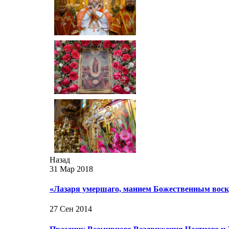
Назад
31 Мар 2018
«Лазаря умершаго, манием Божественным воскр
27 Сен 2014