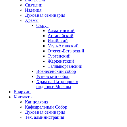
Святыни
Издания
Духовная семинария
Храмы
Округ
Алматинский
Астанайский
Илийский
Узун-Агашский
Отеген-Батырский
Тургенский
Жаркентский
Талдыкорганский
Вознесенский собор
Успенский собор
Храм на Патриаршем
подворье Москвы
Епархии
Контакты
Канцелярия
Кафедральный Собор
Духовная семинария
Тех. администрация