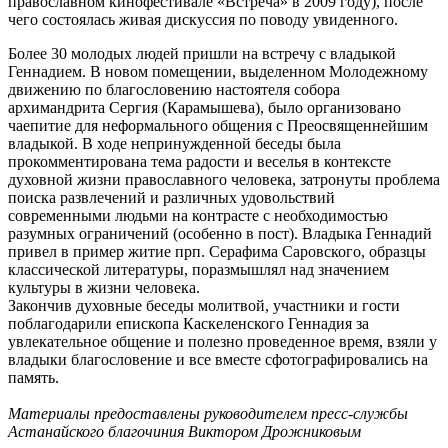
православном кинофестивале «Встреча» в 2009 году), после
чего состоялась живая дискуссия по поводу увиденного.
Более 30 молодых людей пришли на встречу с владыкой
Геннадием. В новом помещении, выделенном Молодежному
движению по благословению настоятеля собора
архимандрита Сергия (Карамышева), было организовано
чаепитие для неформального общения с Преосвященнейшим
владыкой. В ходе непринужденной беседы была
прокомментирована тема радости и веселья в контексте
духовной жизни православного человека, затронуты проблема
поиска развлечений и различных удовольствий
современными людьми на контрасте с необходимостью
разумных ограничений (особенно в пост). Владыка Геннадий
привел в пример житие прп. Серафима Саровского, образцы
классической литературы, поразмышлял над значением
культуры в жизни человека.
Закончив духовные беседы молитвой, участники и гости
поблагодарили епископа Каскеленского Геннадия за
увлекательное общение и полезно проведенное время, взяли у
владыки благословение и все вместе сфотографировались на
память.
Материалы предоставлены руководителем пресс-службы
Астанайского благочиния Виктором Дрожниковым