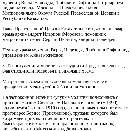
мучениц Веры, Надежды, Любови и Софии на Патриаршем
подворье города Москвы — Представительстве
Митрополичьего Округа Русской Православной Церкви в
Республике Казахстан.
Главе Православной Церкви Казахстана сослужили: ключарь
храма архимандрит Иларион (Морозов), помощник
митрополита иерей Сергий Неретин, клирики подворья.
Пел хор храма мучениц Веры, Надежды, Любови и Софии под
управлением Анны Рожновой.
За богослужением молились сотрудники Представительства,
благотворители подворья и прихожане храма.
Митрополит Александр совершил молитву о мире и
преодолении междоусобной брани на Украине.
На заупокойной ектении сугубые молитвы возносились о
приснопамятном Святейшем Патриархе Пимене (+ 1990),
родившемся 23 июля 1910 года, о приснопамятном настоятеле
протоиерее Борисе (Присяжнюке), трудами которого был
возрожден приход, о почивших строителях и
благоукрасителях храма, и о православных христианах,
погребенных на Миусском кладбище столицы.