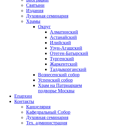
Святыни
Издания
Духовная семинария
Храмы
Округ
Алматинский
Астанайский
Илийский
Узун-Агашский
Отеген-Батырский
Тургенский
Жаркентский
Талдыкорганский
Вознесенский собор
Успенский собор
Храм на Патриаршем
подворье Москвы
Епархии
Контакты
Канцелярия
Кафедральный Собор
Духовная семинария
Тех. администрация