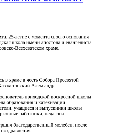
Ата. 25-летие с момента своего основания
дская школа имени апостола и евангелиста
овско-Всехсвятском храме.
сь в храме в честь Собора Пресвятой
азахстанский Александр.
 основатель приходской воскресной школы
ла образования и катехизации
ватели, учащиеся и выпускники школы
рковные работники, педагоги.
ершил благодарственный молебен, после
 поздравления.