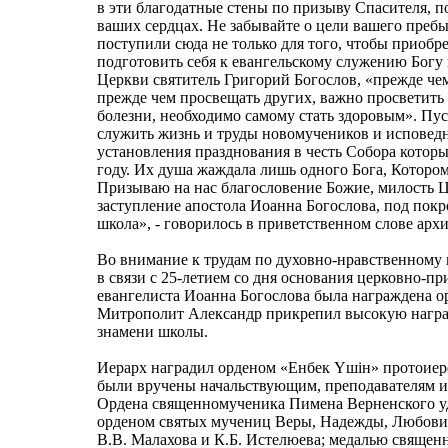
в эти благодатные стены по призыву Спасителя, п
ваших сердцах. Не забывайте о цели вашего пребы
поступили сюда не только для того, чтобы приобре
подготовить себя к евангельскому служению Богу
Церкви святитель Григорий Богослов, «прежде чем
прежде чем просвещать других, важно просветить 
болезни, необходимо самому стать здоровым». Пус
служить жизнь и труды новомучеников и исповедн
установления празднования в честь Собора котор
году. Их душа жаждала лишь одного Бога, Которому
Призываю на нас благословение Божие, милость 
заступление апостола Иоанна Богослова, под пок
школа», - говорилось в приветственном слове арх
Во внимание к трудам по духовно-нравственному
в связи с 25-летием со дня основания церковно-п
евангелиста Иоанна Богослова была награждена о
Митрополит Александр прикрепил высокую награ
знамени школы.
Иерарх наградил орденом «Енбек Үшiн» протоиер
были вручены начальствующим, преподавателям и
Ордена священномученика Пимена Верненского уд
орденом святых мучениц Веры, Надежды, Любови 
В.В. Малахова и К.Б. Истелюева; медалью свяще