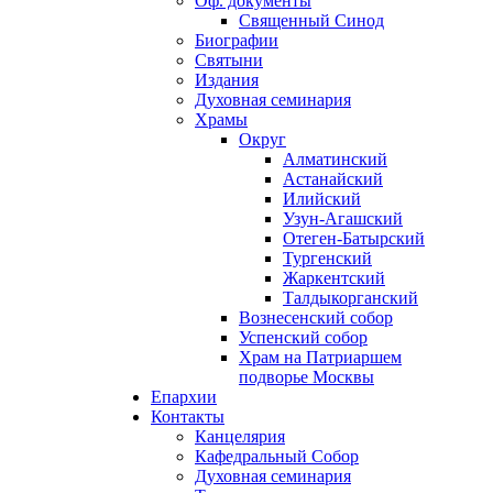
Оф. документы
Священный Синод
Биографии
Святыни
Издания
Духовная семинария
Храмы
Округ
Алматинский
Астанайский
Илийский
Узун-Агашский
Отеген-Батырский
Тургенский
Жаркентский
Талдыкорганский
Вознесенский собор
Успенский собор
Храм на Патриаршем
подворье Москвы
Епархии
Контакты
Канцелярия
Кафедральный Собор
Духовная семинария