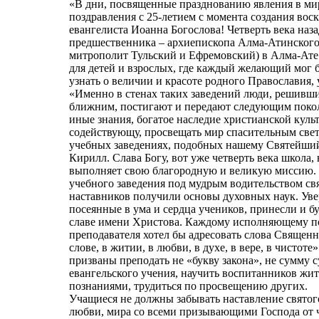
«В дни, посвященные празднованию явления в ми
поздравления с 25-летием с момента создания вос
евангелиста Иоанна Богослова! Четверть века наз
предшественника – архиепископа Алма-Атинского
митрополит Тульский и Ефремовский) в Алма-Ате
для детей и взрослых, где каждый желающий мог 
узнать о величии и красоте родного Православия,
«Именно в стенах таких заведений люди, решивш
ближним, постигают и передают следующим покол
иные знания, богатое наследие христианской культ
содействующу, просвещать мир спасительным свет
учебных заведениях, подобных нашему Святейший
Кирилл. Слава Богу, вот уже четверть века школа,
выполняет свою благородную и великую миссию. Бе
учебного заведения под мудрым водительством св
наставников получили основы духовных наук. Увер
посеянные в ума и сердца учеников, принесли и б
славе имени Христова. Каждому исполняющему п
преподавателя хотел бы адресовать слова Священн
слове, в житии, в любви, в духе, в вере, в чистоте
призваны преподать не «букву закона», не сумму с
евангельского учения, научить воспитанников жи
познаниями, трудиться по просвещению других.
Учащиеся не должны забывать наставление святого
любви, мира со всеми призывающими Господа от ч