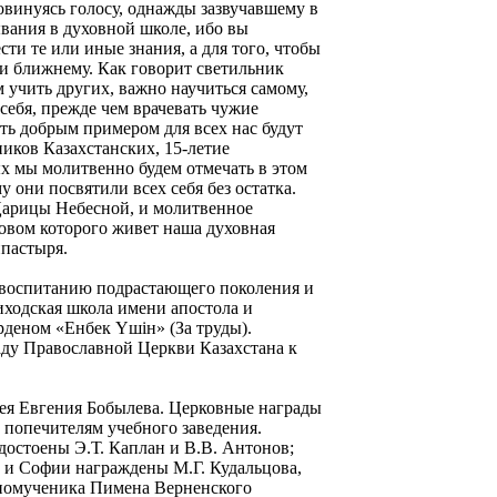
овинуясь голосу, однажды зазвучавшему в
вания в духовной школе, ибо вы
сти те или иные знания, а для того, чтобы
 и ближнему. Как говорит светильник
 учить других, важно научиться самому,
себя, прежде чем врачевать чужие
ть добрым примером для всех нас будут
иков Казахстанских, 15-летие
ых мы молитвенно будем отмечать в этом
 они посвятили всех себя без остатка.
Царицы Небесной, и молитвенное
ровом которого живет наша духовная
ипастыря.
 воспитанию подрастающего поколения и
риходская школа имени апостола и
рденом «Енбек Үшiн» (За труды).
ду Православной Церкви Казахстана к
ея Евгения Бобылева. Церковные награды
 попечителям учебного заведения.
остоены Э.Т. Каплан и В.В. Антонов;
и Софии награждены М.Г. Кудальцова,
нномученика Пимена Верненского