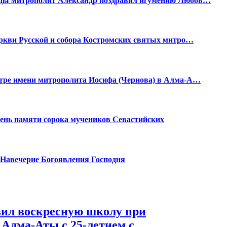
ицы митрополит Александр поздравил игумению Любов…
еркви Русской и собора Костромских святых митро…
нтре имени митрополита Иосифа (Чернова) в Алма-А…
день памяти сорока мучеников Севастийских
. Навечерие Богоявления Господня
ил воскресную школу при
Алма-Аты с 25-летием с