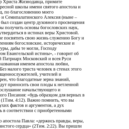
р Христа Жизнодавца, примите
кресной школы имени святого апостола и
ад, по благословению моего
 и Семипалатинского Алексия (ныне –
 был создан центр духовного просвещения
бы получить основы богословских наук,
 утвердиться в истинах веры Христовой.
ие посвятить свою жизнь служению Богу и
ениям богословские, исторические и
уры, дабы те могли, Господу
ом Евангельской истины», - говорит об
 Патриарх Московский и всея Руси
 названная именем апостола любви,
з малого триста человек в стенах этого
ященнослужителей, учителей и
ен, что благодатные зерна знаний,
удут приносить свои плоды к нетленной
ослушание начальствующего и
ого Писания: «будь образцом для верных в
» (1Тим. 4:12). Важно помнить, что вы
ухих фактов и аргументов, а дух
ть в соответствии с приобретенными
 апостола Павла: «держись правды, веры,
истого сердца» (2Тим. 2:22). Вы пришли