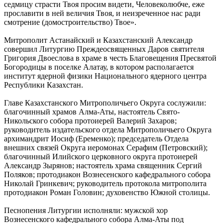
седмицу страсти Твоя просим видети, Человеколюбче, еже
прославити в ней величия Твоя, и неизреченное нас ради
смотрение (домостроительство) Твое».
Митрополит Астанайский и Казахстанский Александр
совершил Литургию Преждеосвященных Даров святителя
Григория Двоеслова в храме в честь Благовещения Пресвятой
Богородицы в поселке Алатау, в котором располагается
институт ядерной физики Национального ядерного центра
Республики Казахстан.
Главе Казахстанского Митрополичьего Округа сослужили:
благочинный храмов Алма-Аты, настоятель Свято-
Никольского собора протоиерей Валерий Захаров;
руководитель издательского отдела Митрополичьего Округа
архимандрит Иосиф (Еременко); председатель Отдела
внешних связей Округа иеромонах Серафим (Петровский);
благочинный Илийского церковного округа протоиерей
Александр Зырянов; настоятель храма священник Сергий
Поляков; протодиакон Вознесенского кафедрального собора
Николай Гринкевич; руководитель протокола митрополита
протодиакон Роман Головин; духовенство Южной столицы.
Песнопения Литургии исполняли: мужской хор
Вознесенского кафедрального собора Алма-Аты под