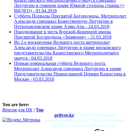
Казахстанского Митрополичьего округа совершил
Литургию в главном храме Южной столицы страны (+
ВИДЕО) -
01.04.2018
Суббота Похвалы Пресвятой Богородицы. Митрополит
Александр совершил Божественную Литургию в
Петропавловском храме Алма-Аты -
24.03.2018
Празднование в честь Курской-Коренной иконы
Пресвятой Богородицы «Знамение» -
21.03.2018
Во 2-е воскресенье Великого поста митрополит
Александр совершил Литургию в храме московского
представительства Казахстанского Митрополичьего
округа -
04.03.2018
Первая поминальная суббота Великого поста.
Митрополит Александр совершил Литургию в храме
Представительства Православной Церкви Казахстана в
Москве -
03.03.2018
You are here:
Версия для ПК
|
Top
pritvor.kz
© 2010-2018 Архив
официального сайта "Митрополичий
Округ в Республике Казахстан"
mitropolia.kz