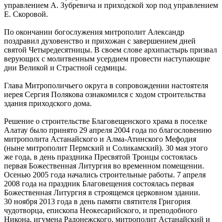
управлением А. Зубревича и приходской хор под управлением
Е. Скоровой.
По окончании богослужения митрополит Александр
поздравил духовенство и прихожан с завершением дней
святой Четыредесятницы. В своем слове архипастырь призвал
верующих с молитвенным усердием провести наступающие
дни Великой и Страстной седмицы.
Глава Митрополичьего округа в сопровождении настоятеля
иерея Сергия Полякова ознакомился с ходом строительства
здания приходского дома.
Решение о строительстве Благовещенского храма в поселке
Алатау было принято 29 апреля 2004 года по благословению
митрополита Астанайского и Алма-Атинского Мефодия
(ныне митрополит Пермский и Соликамский). 30 мая этого
же года, в день праздника Пресвятой Троицы состоялась
первая Божественная Литургия во временном помещении.
Осенью 2005 года начались строительные работы. 7 апреля
2008 года на праздник Благовещения состоялась первая
Божественная Литургия в строящемся церковном здании.
30 ноября 2013 года в день памяти святителя Григория
чудотворца, епископа Неокесарийского, и преподобного
Никона, игумена Радонежского, митрополит Астанайский и