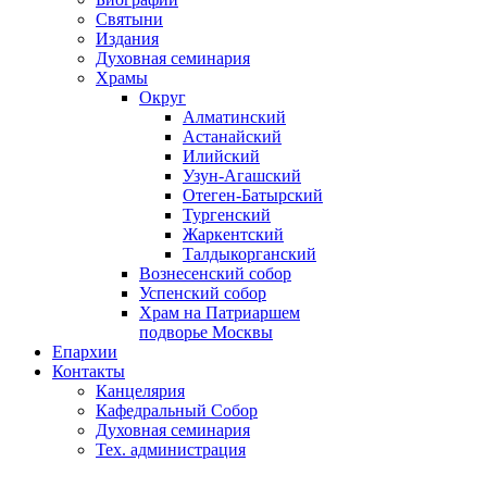
Святыни
Издания
Духовная семинария
Храмы
Округ
Алматинский
Астанайский
Илийский
Узун-Агашский
Отеген-Батырский
Тургенский
Жаркентский
Талдыкорганский
Вознесенский собор
Успенский собор
Храм на Патриаршем
подворье Москвы
Епархии
Контакты
Канцелярия
Кафедральный Собор
Духовная семинария
Тех. администрация