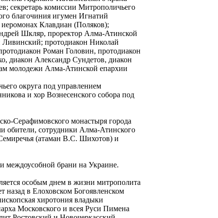
ев; секретарь комиссии Митрополичьего
ого благочиния игумен Игнатий
 иеромонах Клавдиан (Поляков);
Андрей Шкляр, проректор Алма-Атинской
н Ливинский; протодиакон Николай
протодиакон Роман Головин, протодиакон
, диакон Александр Сундетов, диакон
лам молодежи Алма-Атинской епархии
ьего округа под управлением
никова и хор Вознесенского собора под
рско-Серафимовского монастыря города
и обители, сотрудники Алма-Атинского
Семиречья (атаман В.С. Шихотов) и
и междоусобной брани на Украине.
ляется особым днем в жизни митрополита
ет назад в Елоховском Богоявленском
пископская хиротония владыки
арха Московского и всея Руси Пимена
олит Ростовский и Новочеркасский