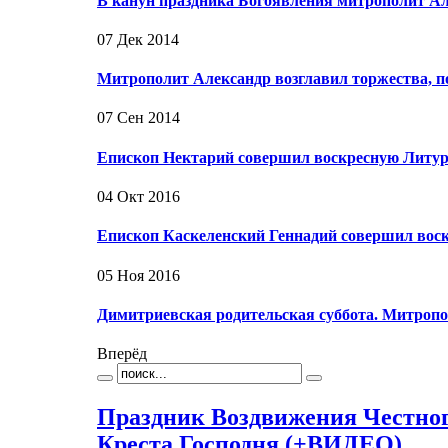
В канун праздника Богоявления митрополит Ал
07 Дек 2014
Митрополит Александр возглавил торжества, 
07 Сен 2014
Епископ Нектарий совершил воскресную Литур
04 Окт 2016
Епископ Каскеленский Геннадий совершил вос
05 Ноя 2016
Димитриевская родительская суббота. Митроп
Вперёд
Праздник Воздвижения Честно
Креста Господня (+ВИДЕО)