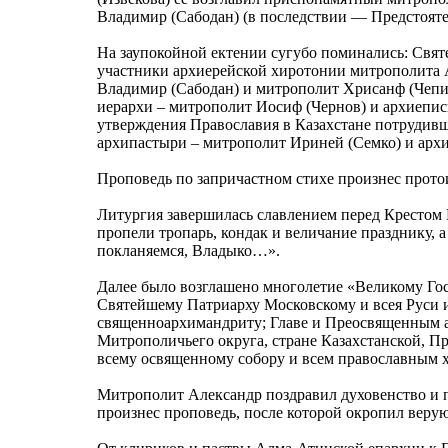
Владимир (Сабодан) (в последствии — Предстоят
На заупокойной ектении сугубо поминались: Св
участники архиерейской хиротонии митрополита
Владимир (Сабодан) и митрополит Хрисанф (Чепи
иерархи – митрополит Иосиф (Чернов) и архиепис
утверждения Православия в Казахстане потрудивш
архипастыри – митрополит Ириней (Семко) и арх
Проповедь по запричастном стихе произнес прото
Литургия завершилась славлением перед Крестом 
пропели тропарь, кондак и величание празднику, 
покланяемся, Владыко…».
Далее было возглашено многолетие «Великому Го
Святейшему Патриарху Московскому и всея Руси 
священноархимандриту; Главе и Преосвященным 
Митрополичьего округа, стране Казахстанской, Пре
всему освященному собору и всем православным 
Митрополит Александр поздравил духовенство и 
произнес проповедь, после которой окропил веру