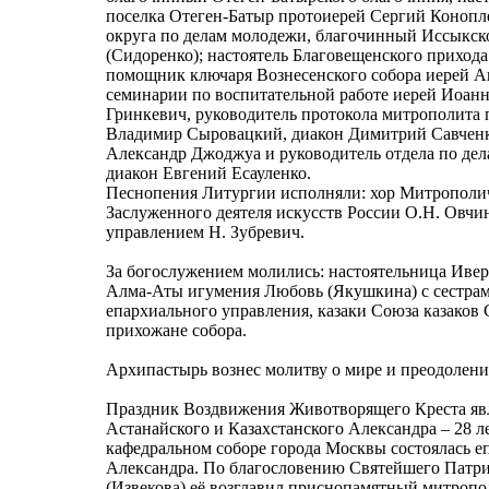
поселка Отеген-Батыр протоиерей Сергий Конопл
округа по делам молодежи, благочинный Иссыкск
(Сидоренко); настоятель Благовещенского прихода
помощник ключаря Вознесенского собора иерей 
семинарии по воспитательной работе иерей Иоан
Гринкевич, руководитель протокола митрополита 
Владимир Сыровацкий, диакон Димитрий Савченко
Александр Джоджуа и руководитель отдела по де
диакон Евгений Есауленко.
Песнопения Литургии исполняли: хор Митрополич
Заслуженного деятеля искусств России О.Н. Овчин
управлением Н. Зубревич.
За богослужением молились: настоятельница Иве
Алма-Аты игумения Любовь (Якушкина) с сестрам
епархиального управления, казаки Союза казаков 
прихожане собора.
Архипастырь вознес молитву о мире и преодолени
Праздник Воздвижения Животворящего Креста яв
Астанайского и Казахстанского Александра – 28 л
кафедральном соборе города Москвы состоялась е
Александра. По благословению Святейшего Патри
(Извекова) её возглавил приснопамятный митроп