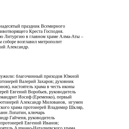
вунадесятый праздник Всемирного
ивотворящего Креста Господня.
ю Литургию в главном храме Алма-Аты –
м соборе возглавил митрополит
кий Александр.
ослужили: благочинный приходов Южной
ротоиерей Валерий Захаров; духовник
ов), настоятель храма в честь иконы
ерей Евгений Воробьев, руководитель
имандрит Иосиф (Еременко), первый
ротоиерей Александр Милованов, игумен
вского храма протоиерей Владимир Шкляр,
оанн Лопатин, ключарь
ндр Гайченя, руководитель
 протоиерей Евгений Иванов;
тоятель Адриано-Наталиевского храма