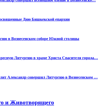
ександр совершил всенощное бдение в Вознесенско…
посвященные Дню Бишкекской епархии
гию в Вознесенском соборе Южной столицы
кресную Литургию в храме Христа Спасителя города…
олит Александр совершил Литургию в Вознесенском …
го и Животворящего