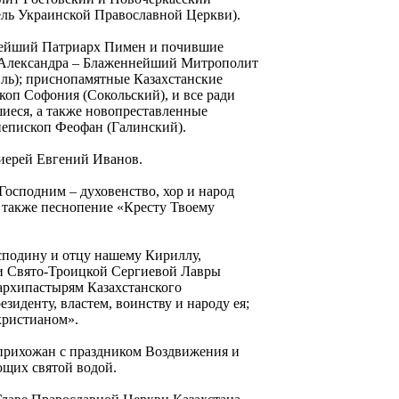
ель Украинской Православной Церкви).
ятейший Патриарх Пимен и почившие
 Александра – Блаженнейший Митрополит
ль); приснопамятные Казахстанские
коп Софония (Сокольский), и все ради
иеся, а также новопреставленные
иепископ Феофан (Галинский).
иерей Евгений Иванов.
Господним – духовенство, хор и народ
а также песнопение «Кресту Твоему
сподину и отцу нашему Кириллу,
и Свято-Троицкой Сергиевой Лавры
архипастырям Казахстанского
зиденту, властем, воинству и народу ея;
христианом».
прихожан с праздником Воздвижения и
ющих святой водой.