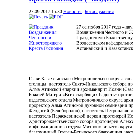
27.09.2017 15:30
Новости
-
Богослужения
27 сентября 2017 года – д
Воздвижения Честного и Ж
Праздничную Божественну
Вознесенском кафедрально
Астанайский и Казахстанс
Главе Казахстанского Митрополичьего округа с
столицы, настоятель Свято-Никольского собора п
Алма-Атинской епархии архимандрит Иоанн (Сазон
Божией Матери «Всех скорбящих Радость» протои
издательского отдела Митрополичьего округа арх
проректор Алма-Атинской духовной семинарии п
Феодосий (Белобородов), настоятель Петропавло
настоятель Параскевинской церкви протоиерей И
Христорождественского собора протоиерей Алекса
информационного отдела Митрополичьего округа
благочинный Отеген-Батырского благочиния, нас