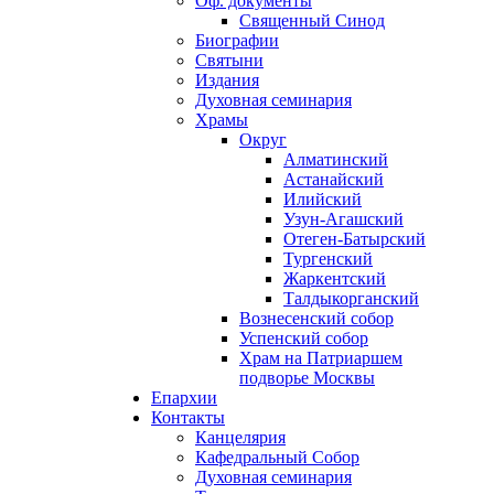
Оф. документы
Священный Синод
Биографии
Святыни
Издания
Духовная семинария
Храмы
Округ
Алматинский
Астанайский
Илийский
Узун-Агашский
Отеген-Батырский
Тургенский
Жаркентский
Талдыкорганский
Вознесенский собор
Успенский собор
Храм на Патриаршем
подворье Москвы
Епархии
Контакты
Канцелярия
Кафедральный Собор
Духовная семинария