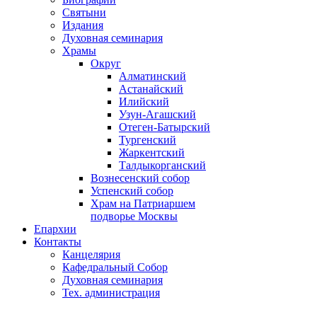
Святыни
Издания
Духовная семинария
Храмы
Округ
Алматинский
Астанайский
Илийский
Узун-Агашский
Отеген-Батырский
Тургенский
Жаркентский
Талдыкорганский
Вознесенский собор
Успенский собор
Храм на Патриаршем
подворье Москвы
Епархии
Контакты
Канцелярия
Кафедральный Собор
Духовная семинария
Тех. администрация