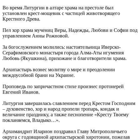
Во время Литургии в алтаре храма на престоле был
установлен крест-мощевик с частицей животворящего
Крестного Древа.
Пел хор храма мучениц Веры, Надежды, Любови и Софии под
управлением Анны Рожновой.
За богослужением молились: настоятельница Иверско-
Серафимовского монастыря города Алма-Аты игумения
Любовь (Якушкина), прихожане и благотворители храма.
Архипастырь вознес молитву о мире и преодолении
междоусобной брани на Украине.
Проповедь по запричастном стихе произнес протоиерей
Евгений Иванов.
Литургия завершилась славлением перед Крестом Господним
– духовенство, хор и народ пропели тропарь, кондак и
величание празднику, а также песнопение «Кресту Твоему
покланяемся, Владыко…».
Архимандрит Иларион поздравил Главу Митрополичьего
округа с годовщиной архипастырской хиротонии, пожелав