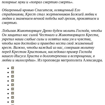
позорные муки и «попрал смертию смерть».
Обагренный кровью Спасителя, освященный Его
страданиями, Крест стал жертвенником Божией любви к
людям и знамением вечной победы над грехом, проклятием и
смертью.
Лобызая Животворящее Древо будем молить Господа, чтобы
Он защитил нас силой Честнаго и Животворящего Креста,
укрепил наши слабые силы и освятил наш ум и чувства,
чтобы нам достойно и праведно нести свой жизненный
крест. Важно, чтобы каждый из нас, совершая молитву
перед Крестом Христовым, наследовал пример Господа
нашего Иисуса Христа в долготерпении и всепрощении, в
любви и милосердии»
. Из проповеди митрополита Александра.