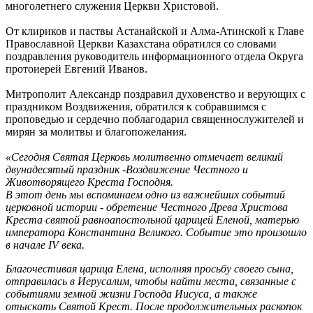
многолетнего служения Церкви Христовой.
От клириков и паствы Астанайской и Алма-Атинской к Главе
Православной Церкви Казахстана обратился со словами
поздравления руководитель информационного отдела Округа
протоиерей Евгений Иванов.
Митрополит Александр поздравил духовенство и верующих с
праздником Воздвижения, обратился к собравшимся с
проповедью и сердечно поблагодарил священнослужителей и
мирян за молитвы и благопожелания.
«Сегодня Святая Церковь молитвенно отмечает великий
двунадесятый праздник -Воздвижение Честного и
Животворящего Креста Господня.
В этот день мы вспоминаем одно из важнейших событий
церковной истории - обретение Честного Древа Христова
Креста святой равноапостольной царицей Еленой, матерью
императора Константина Великого. Событие это произошло
в начале IV века.
Благочестивая царица Елена, исполняя просьбу своего сына,
отправилась в Иерусалим, чтобы найти места, связанные с
событиями земной жизни Господа Иисуса, а также
отыскать Святой Крест. После продолжительных раскопок