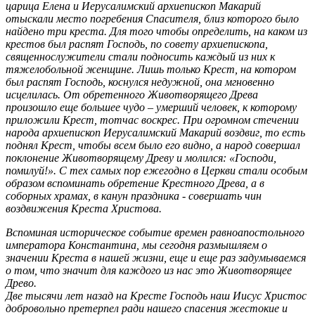
царица Елена и Иерусалимский архиепископ Макарий
отыскали место погребения Спасителя, близ которого было
найдено три креста. Для того чтобы определить, на каком из
крестов был распят Господь, по совету архиепископа,
священнослужители стали подносить каждый из них к
тяжелобольной женщине. Лишь только Крест, на котором
был распят Господь, коснулся недужной, она мгновенно
исцелилась. От обретенного Животворящего Древа
произошло еще большее чудо – умерший человек, к которому
приложили Крест, тотчас воскрес. При огромном стечении
народа архиепископ Иерусалимский Макарий воздвиг, то есть
поднял Крест, чтобы всем было его видно, а народ совершал
поклонение Животворящему Древу и молился: «Господи,
помилуй!». С тех самых пор ежегодно в Церкви стали особым
образом вспоминать обретение Крестного Древа, а в
соборных храмах, в канун праздника - совершать чин
воздвижения Креста Христова.
Вспоминая историческое событие времен равноапостольного
императора Константина, мы сегодня размышляем о
значении Креста в нашей жизни, еще и еще раз задумываемся
о том, что значит для каждого из нас это Животворящее
Древо.
Две тысячи лет назад на Кресте Господь наш Иисус Христос
добровольно претерпел ради нашего спасения жестокие и