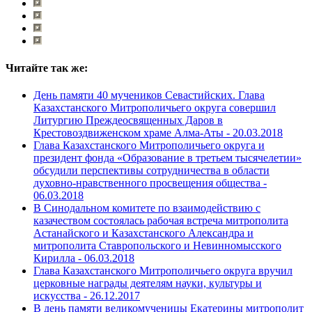
Читайте так же:
День памяти 40 мучеников Севастийских. Глава
Казахстанского Митрополичьего округа совершил
Литургию Преждеосвященных Даров в
Крестовоздвиженском храме Алма-Аты -
20.03.2018
Глава Казахстанского Митрополичьего округа и
президент фонда «Образование в третьем тысячелетии»
обсудили перспективы сотрудничества в области
духовно-нравственного просвещения общества -
06.03.2018
В Синодальном комитете по взаимодействию с
казачеством состоялась рабочая встреча митрополита
Астанайского и Казахстанского Александра и
митрополита Ставропольского и Невинномысского
Кирилла -
06.03.2018
Глава Казахстанского Митрополичьего округа вручил
церковные награды деятелям науки, культуры и
искусства -
26.12.2017
В день памяти великомученицы Екатерины митрополит