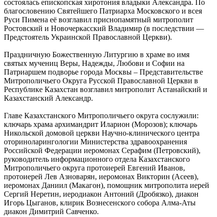
состоялась епископская хиротония владыки Александра. По
благословению Святейшего Патриарха Московского и всея
Руси Пимена её возглавил приснопамятный митрополит
Ростовский и Новочеркасский Владимир (в последствии —
Предстоятель Украинской Православной Церкви).
Праздничную Божественную Литургию в храме во имя
святых мучениц Веры, Надежды, Любови и Софии на
Патриаршем подворье города Москвы – Представительстве
Митрополичьего Округа Русской Православной Церкви в
Республике Казахстан возглавил митрополит Астанайский и
Казахстанский Александр.
Главе Казахстанского Митрополичьего округа сослужили:
ключарь храма архимандрит Иларион (Морозов); ключарь
Никольской домовой церкви Научно-клинического центра
оториноларингологии Министерства здравоохранения
Российской Федерации иеромонах Серафим (Петровский),
руководитель информационного отдела Казахстанского
Митрополичьего округа протоиерей Евгений Иванов,
протоиерей Лев Азноварян, иеромонах Викторин (Асеев),
иеромонах Даниил (Макагон), помощник митрополита иерей
Сергий Неретин, иеродиакон Антоний (Дробязко), диакон
Игорь Цыганов, клирик Вознесенского собора Алма-Аты
диакон Димитрий Савченко.