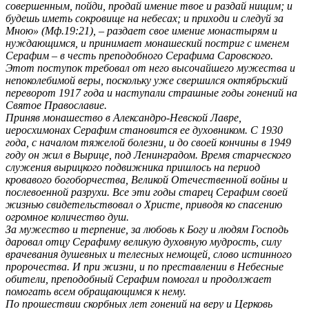
совершенным, пойди, продай имение твое и раздай нищим; и
будешь иметь сокровище на небесах; и приходи и следуй за
Мною» (Мф.19:21), – раздает свое имение монастырям и
нуждающимся, и принимает монашеский постриг с именем
Серафим – в честь преподобного Серафима Саровского.
Этот поступок требовал от него высочайшего мужества и
непоколебимой веры, поскольку уже свершился октябрьский
переворот 1917 года и наступали страшные годы гонений на
Святое Православие.
Приняв монашество в Александро-Невской Лавре,
иеросхимонах Серафим становится ее духовником. С 1930
года, с началом тяжелой болезни, и до своей кончины в 1949
году он жил в Вырице, под Ленинградом. Время старческого
служения вырицкого подвижника пришлось на период
кровавого богоборчества, Великой Отечественной войны и
послевоенной разрухи. Все эти годы старец Серафим своей
жизнью свидетельствовал о Христе, приводя ко спасению
огромное количество душ.
За мужество и терпение, за любовь к Богу и людям Господь
даровал отцу Серафиму великую духовную мудрость, силу
врачевания душевных и телесных немощей, слово истинного
пророчества. И при жизни, и по преставлении в Небесные
обители, преподобный Серафим помогал и продолжает
помогать всем обращающимся к нему.
По прошествии скорбных лет гонений на веру и Церковь