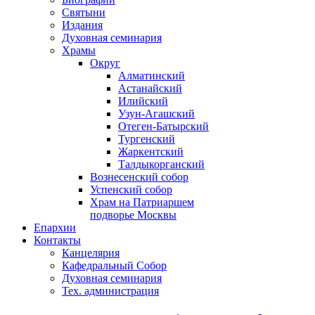
Святыни
Издания
Духовная семинария
Храмы
Округ
Алматинский
Астанайский
Илийский
Узун-Агашский
Отеген-Батырский
Тургенский
Жаркентский
Талдыкорганский
Вознесенский собор
Успенский собор
Храм на Патриаршем
подворье Москвы
Епархии
Контакты
Канцелярия
Кафедральный Собор
Духовная семинария
Тех. администрация