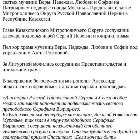
святых мучениц Веры, Надежды, Любови и Софии на
Патриаршем подворье города Москвы – Представительстве
Митрополичьего Округа Русской Православной Церкви в
Республике Казахстан.
Главе Казахстанского Митрополичьего Округа сослужили:
ключарь подворья иерей Сергий Неретин и клирики храма.
Пел хор храма мучениц Веры, Надежды, Любови и Софии под
управлением Анны Рожновой.
За Литургией молились сотрудники Представительства и
прихожане храма.
В завершение богослужения митрополит Александр
обратился к собравшимся с архипастырской проповедью.
«В истории Русской Православной Церкви ХХ века особое
место занимает наполненная подвигами жизнь святого
преподобного Серафима Вырицкого.
Будучи известным петербургским купцом, Василий Николаевич
Муравьев, так звали в миру преподобного Серафима
Вырицкого, совершает неизъяснимый для обычного
человеческого разума поступок. Откликнувшись всей душой на
евангельский призыв Спасителя: «Если хочешь быть