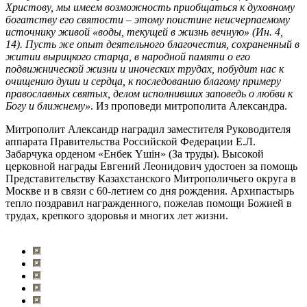
Христову, мы имеем возможность приобщаться к духовному
богатству его святости – этому поистине неисчерпаемому
источнику живой «воды, текущей в жизнь вечную» (Ин. 4,
14). Пусть же опыт деятельного благочестия, сохраненный в
житии вырицкого старца, в народной памяти о его
подвижнической жизни и иноческих трудах, побудит нас к
очищению души и сердца, к последованию благому примеру
православных святых, делом исполнивших заповедь о любви к
Богу и ближнему»
. Из проповеди митрополита Александра.
Митрополит Александр наградил заместителя Руководителя
аппарата Правительства Российской Федерации Е.Л.
Забарчука орденом «Енбек Үшiн» (За труды). Высокой
церковной награды Евгений Леонидович удостоен за помощь
Представительству Казахстанского Митрополичьего округа в
Москве и в связи с 60-летием со дня рождения. Архипастырь
тепло поздравил награжденного, пожелав помощи Божией в
трудах, крепкого здоровья и многих лет жизни.