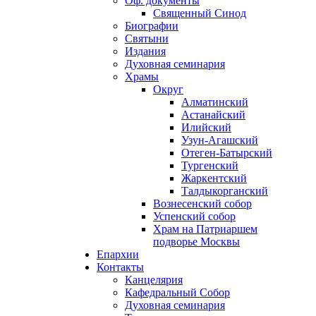
Оф. документы
Священный Синод
Биографии
Святыни
Издания
Духовная семинария
Храмы
Округ
Алматинский
Астанайский
Илийский
Узун-Агашский
Отеген-Батырский
Тургенский
Жаркентский
Талдыкорганский
Вознесенский собор
Успенский собор
Храм на Патриаршем
подворье Москвы
Епархии
Контакты
Канцелярия
Кафедральный Собор
Духовная семинария