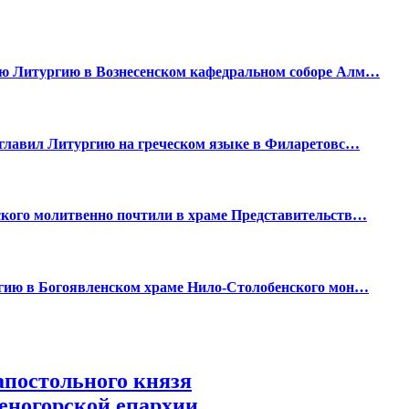
ю Литургию в Вознесенском кафедральном соборе Алм…
зглавил Литургию на греческом языке в Филаретовс…
кого молитвенно почтили в храме Представительств…
гию в Богоявленском храме Нило-Столобенского мон…
апостольного князя
еногорской епархии