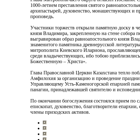
1000-летием преставления святого равноапостольн
архипастырей, духовенство, монашествующих и п
проповедь.
Участники торжеств открыли памятную доску в че
князя Владимира, закрепленную на стене собора п
выгравирован образ равноапостольного князя Влад
знаменитого памятника древнерусской литературы
митрополита Киевского Илариона, прославляющего
среди владычествующих, ибо тобою приблизились
Божественную – Христа».
Глава Православной Церкви Казахстана тепло по
Амфилохия за организацию и проведение праздн
Управляющему Усть-Каменогорской епархией пам
панагии, принадлежавшей святителю и исповедни
По окончании богослужения состоялся прием по с
епископат, духовенство, благотворители епархии,
члены приходских активов.