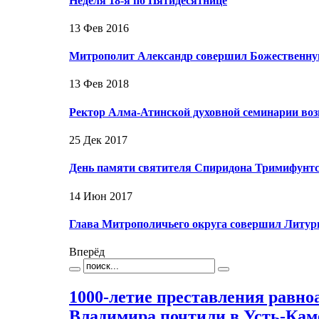
Неделя 18-я по Пятидесятнице
13 Фев 2016
Митрополит Александр совершил Божественну
13 Фев 2018
Ректор Алма-Атинской духовной семинарии во
25 Дек 2017
День памяти святителя Спиридона Тримифунтс
14 Июн 2017
Глава Митрополичьего округа совершил Литур
Вперёд
1000-летие преставления равно
Владимира почтили в Усть-Кам