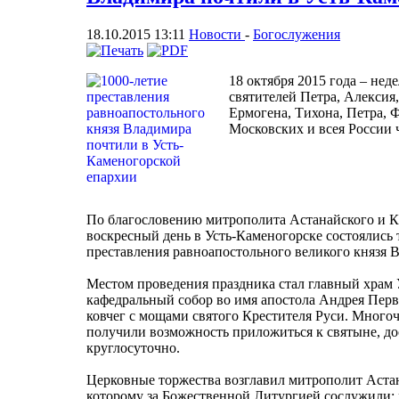
18.10.2015 13:11
Новости
-
Богослужения
18 октября 2015 года – нед
святителей Петра, Алексия
Ермогена, Тихона, Петра, 
Московских и всея России 
По благословению митрополита Астанайского и Ка
воскресный день в Усть-Каменогорске состоялись 
преставления равноапостольного великого князя 
Местом проведения праздника стал главный храм 
кафедральный собор во имя апостола Андрея Перво
ковчег с мощами святого Крестителя Руси. Мног
получили возможность приложиться к святыне, до
круглосуточно.
Церковные торжества возглавил митрополит Аста
которому за Божественной Литургией сослужили: