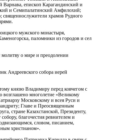
й Варнава, епископ Карагандинский и
ский и Семипалатинский Амфилохий;
; священнослужители храмов Рудного
ырями.
роицкого мужского монастыря,
Каменогорска, паломники из городов и сел
 молитву о мире и преодолении
рик Андреевского собора иерей
ятому князю Владимиру перед ковчегом с
ло возглашено многолетие «Великому
атриарху Московскому и всея Руси и
андриту; Главе и Преосвященным
га, стране Казахстанской, Президенту,
 собору, благочестия ревнителем и
подвизающимся, словом, писанием,
вным христианом».
вятейшего Патриарха Кирилла в связи с