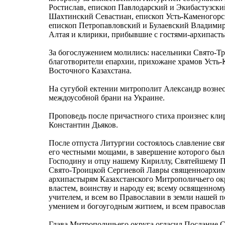
Ростислав, епископ Павлодарский и Экибастузски
Шахтинский Севастиан, епископ Усть-Каменогор
епископ Петропавловский и Булаевский Владимир
Алтая и клирики, прибывшие с гостями-архипаст
За богослужением молились: насельники Свято-Т
благотворители епархии, прихожане храмов Усть-
Восточного Казахстана.
На сугубой ектении митрополит Александр вознес
междоусобной брани на Украине.
Проповедь после причастного стиха произнес кли
Константин Дьяков.
После отпуста Литургии состоялось славление св
его честными мощами, в завершение которого бы
Господину и отцу нашему Кириллу, Святейшему П
Свято-Троицкой Сергиевой Лавры священноархим
архипастырям Казахстанского Митрополичьего окру
властем, воинству и народу ея; всему освященному
учителем, и всем во Православии в земли нашей 
умением и богоугодным житием, и всем правосла
Глава Митрополичьего округа огласил Послание С