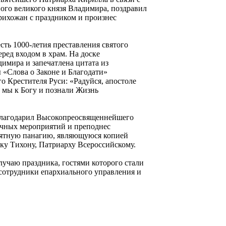
ого великого князя Владимира, поздравил
рихожан с праздником и произнес
сть 1000-летия преставления святого
еред входом в храм. На доске
имира и запечатлена цитата из
 «Слова о Законе и Благодати»
 Крестителя Руси: «Радуйся, апостоле
 мы к Богу и познали Жизнь
благодарил Высокопреосвященнейшего
ичных мероприятий и преподнес
ятную панагию, являющуюся копией
ку Тихону, Патриарху Всероссийскому.
лучаю праздника, гостями которого стали
 сотрудники епархиального управления и