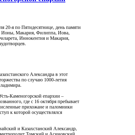
еля 20-я по Пятидесятнице, день памяти
, Ионы, Макария, Филиппа, Иова,
Филарета, Иннокентия и Макария,
чудотворцев.
захстанского Александра в этот
торжества по случаю 1000-летия
Владимира.
Усть-Каменогорской епархии –
званного, где с 16 октября пребывает
очисленные прихожане и паломники
ступ к которой осуществлялся
найский и Казахстанский Александр,
 митрополит Томский и Асиновский