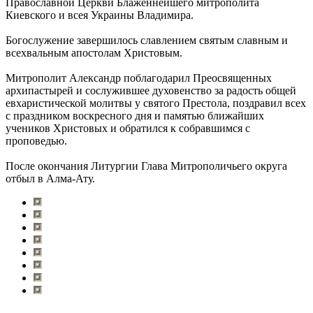
Православной Церкви Блаженнейшего митрополита
Киевского и всея Украины Владимира.
Богослужение завершилось славлением святым славным и
всехвальным апостолам Христовым.
Митрополит Александр поблагодарил Преосвященных
архипастырей и сослужившее духовенство за радость общей
евхаристической молитвы у святого Престола, поздравил всех
с праздником воскресного дня и памятью ближайших
учеников Христовых и обратился к собравшимся с
проповедью.
После окончания Литургии Глава Митрополичьего округа
отбыл в Алма-Ату.