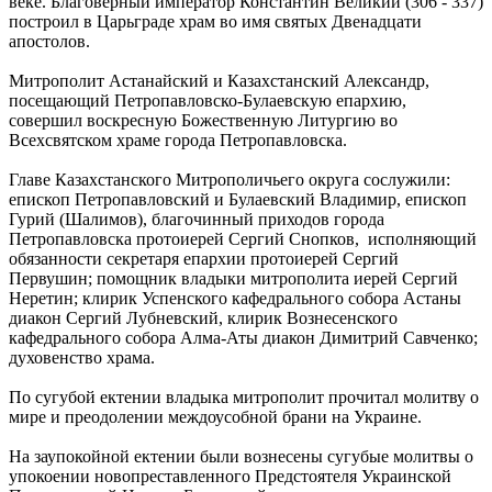
веке. Благоверный император Константин Великий (306 - 337)
построил в Царьграде храм во имя святых Двенадцати
апостолов.
Митрополит Астанайский и Казахстанский Александр,
посещающий Петропавловско-Булаевскую епархию,
совершил воскресную Божественную Литургию во
Всехсвятском храме города Петропавловска.
Главе Казахстанского Митрополичьего округа сослужили:
епископ Петропавловский и Булаевский Владимир, епископ
Гурий (Шалимов), благочинный приходов города
Петропавловска протоиерей Сергий Снопков, исполняющий
обязанности секретаря епархии протоиерей Сергий
Первушин; помощник владыки митрополита иерей Сергий
Неретин; клирик Успенского кафедрального собора Астаны
диакон Сергий Лубневский, клирик Вознесенского
кафедрального собора Алма-Аты диакон Димитрий Савченко;
духовенство храма.
По сугубой ектении владыка митрополит прочитал молитву о
мире и преодолении междоусобной брани на Украине.
На заупокойной ектении были вознесены сугубые молитвы о
упокоении новопреставленного Предстоятеля Украинской