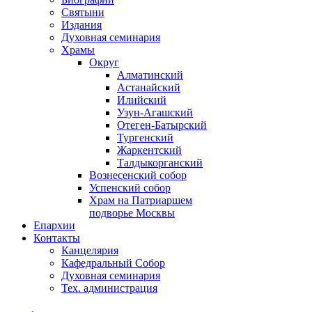
Святыни
Издания
Духовная семинария
Храмы
Округ
Алматинский
Астанайский
Илийский
Узун-Агашский
Отеген-Батырский
Тургенский
Жаркентский
Талдыкорганский
Вознесенский собор
Успенский собор
Храм на Патриаршем
подворье Москвы
Епархии
Контакты
Канцелярия
Кафедральный Собор
Духовная семинария
Тех. администрация