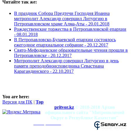
Читайте так же:
В праздник Собора Предтечи Господня Иоанна
митрополит Александр совершил Литургию в
Петропавловском храме Алма-Аты -
20.01.2018
Рождественские торжества в Петропавловской епархии
-
08.01.2018
В Петропавловско-Булаевской епархии состоялось
ежегодное епархиальное собрание -
20.12.2017
Свято-Мефодиевские образовательные чтения прошли в
Петропавловске -
20.12.2017
Митрополит Александр совершил Литургию в день
памяти преподобноисповедника Севастиана
Карагандинского -
22.10.2017
You are here:
Версия для ПК
|
Top
pritvor.kz
© 2010-2018 Архив
официального сайта "Митрополичий
Округ в Республике Казахстан"
mitropolia.kz
Использование материалов разрешено при