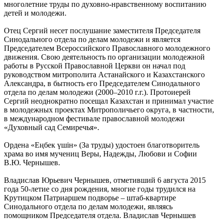
многолетние труды по духовно-нравственному воспитанию
детей и молодежи.
Отец Сергий несет послушание заместителя Председателя
Синодального отдела по делам молодежи и является
Председателем Всероссийского Православного молодежного
движения. Свою деятельность по организации молодежной
работы в Русской Православной Церкви он начал под
руководством митрополита Астанайского и Казахстанского
Александра, в бытность его Председателем Синодального
отдела по делам молодежи (2000–2010 г.г.). Протоиерей
Сергий неоднократно посещал Казахстан и принимал участие
в молодежных проектах Митрополичьего округа, в частности,
в международном фестивале православной молодежи
«Духовный сад Семиречья».
Ордена «Еңбек үшін» (За труды) удостоен благотворитель
храма во имя мучениц Веры, Надежды, Любови и Софии
В.Ю. Чернышев.
Владислав Юрьевич Чернышев, отметивший 6 августа 2015
года 50-летие со дня рождения, многие годы трудился на
Крутицком Патриаршем подворье – штаб-квартире
Синодального отдела по делам молодежи, являясь
помощником Председателя отдела. Владислав Чернышев