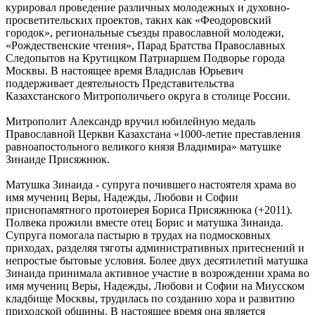
курировал проведение различных молодежных и духовно-
просветительских проектов, таких как «Феодоровский
городок», региональные съезды православной молодежи,
«Рождественские чтения», Парад Братства Православных
Следопытов на Крутицком Патриаршем Подворье города
Москвы. В настоящее время Владислав Юрьевич
поддерживает деятельность Представительства
Казахстанского Митрополичьего округа в столице России.
Митрополит Александр вручил юбилейную медаль
Православной Церкви Казахстана «1000-летие преставления
равноапостольного великого князя Владимира» матушке
Зинаиде Присяжнюк.
Матушка Зинаида - супруга почившего настоятеля храма во
имя мучениц Веры, Надежды, Любови и Софии
приснопамятного протоиерея Бориса Присяжнюка (+2011).
Полвека прожили вместе отец Борис и матушка Зинаида.
Супруга помогала пастырю в трудах на подмосковных
приходах, разделяя тяготы административных притеснений и
непростые бытовые условия. Более двух десятилетий матушка
Зинаида принимала активное участие в возрождении храма во
имя мучениц Веры, Надежды, Любови и Софии на Миусском
кладбище Москвы, трудилась по созданию хора и развитию
приходской общины. В настоящее время она является