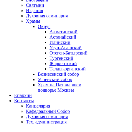
Святыни
Издания
Духовная семинария
Храмы
Округ
Алматинский
Астанайский
Илийский
Узун-Агашский
Отеген-Батырский
Тургенский
Жаркентский
Талдыкорганский
Вознесенский собор
Успенский собор
Храм на Патриаршем
подворье Москвы
Епархии
Контакты
Канцелярия
Кафедральный Собор
Духовная семинария
Тех. администрация