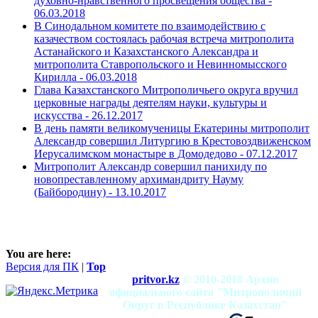
духовно-нравственного просвещения общества -
06.03.2018
В Синодальном комитете по взаимодействию с
казачеством состоялась рабочая встреча митрополита
Астанайского и Казахстанского Александра и
митрополита Ставропольского и Невинномысского
Кирилла -
06.03.2018
Глава Казахстанского Митрополичьего округа вручил
церковные награды деятелям науки, культуры и
искусства -
26.12.2017
В день памяти великомученицы Екатерины митрополит
Александр совершил Литургию в Крестовоздвиженском
Иерусалимском монастыре в Домодедово -
07.12.2017
Митрополит Александр совершил панихиду по
новопреставленному архимандриту Науму
(Байбородину) -
13.10.2017
You are here:
Версия для ПК
|
Top
pritvor.kz
© 2010-2018 Архив
официального сайта "Митрополичий
Округ в Республике Казахстан"
mitropolia.kz