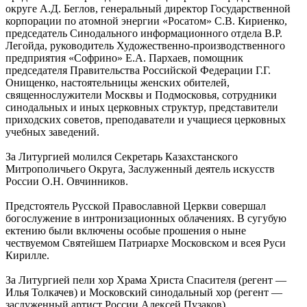
округе А.Д. Беглов, генеральный директор Государственной
корпорации по атомной энергии «Росатом» С.В. Кириенко,
председатель Синодального информационного отдела В.Р.
Легойда, руководитель Художественно-производственного
предприятия «Софрино» Е.А. Пархаев, помощник
председателя Правительства Российской Федерации Г.Г.
Онищенко, настоятельницы женских обителей,
священнослужители Москвы и Подмосковья, сотрудники
синодальных и иных церковных структур, представители
приходских советов, преподаватели и учащиеся церковных
учебных заведений.
За Литургией молился Секретарь Казахстанского
Митрополичьего Округа, Заслуженный деятель искусств
России О.Н. Овчинников.
Предстоятель Русской Православной Церкви совершал
богослужение в интронизационных облачениях. В сугубую
ектению были включены особые прошения о ныне
чествуемом Святейшем Патриархе Московском и всея Руси
Кирилле.
За Литургией пели хор Храма Христа Спасителя (регент —
Илья Толкачев) и Московский синодальный хор (регент —
заслуженный артист России Алексей Пузаков).