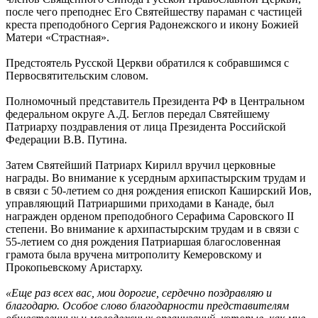
после чего преподнес Его Святейшеству параман с частицей
креста преподобного Сергия Радонежского и икону Божией
Матери «Страстная».
Предстоятель Русской Церкви обратился к собравшимся с
Первосвятительским словом.
Полномочный представитель Президента РФ в Центральном
федеральном округе А.Д. Беглов передал Святейшему
Патриарху поздравления от лица Президента Российской
Федерации В.В. Путина.
Затем Святейший Патриарх Кирилл вручил церковные
награды. Во внимание к усердным архипастырским трудам и
в связи с 50-летием со дня рождения епископ Каширский Иов,
управляющий Патриаршими приходами в Канаде, был
награжден орденом преподобного Серафима Саровского II
степени. Во внимание к архипастырским трудам и в связи с
55-летием со дня рождения Патриаршая благословенная
грамота была вручена митрополиту Кемеровскому и
Прокопьевскому Аристарху.
«Еще раз всех вас, мои дорогие, сердечно поздравляю и
благодарю. Особое слово благодарности представителям