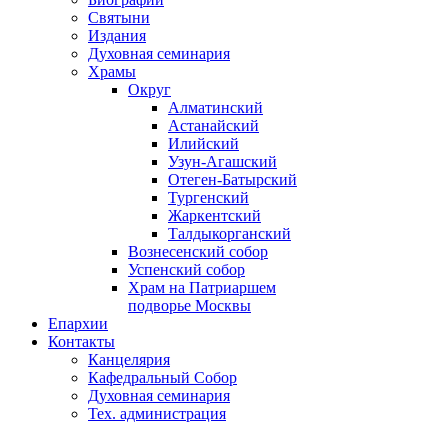
Святыни
Издания
Духовная семинария
Храмы
Округ
Алматинский
Астанайский
Илийский
Узун-Агашский
Отеген-Батырский
Тургенский
Жаркентский
Талдыкорганский
Вознесенский собор
Успенский собор
Храм на Патриаршем
подворье Москвы
Епархии
Контакты
Канцелярия
Кафедральный Собор
Духовная семинария
Тех. администрация