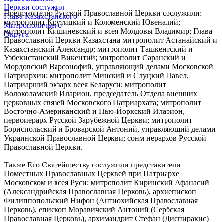
Предстоятелю Русской Православной Церкви сослужили:
митрополит Крутицкий и Коломенский Ювеналий;
митрополит Кишиневский и всея Молдовы Владимир; Глава
Православной Церкви Казахстана митрополит Астанайский и
Казахстанский Александр; митрополит Ташкентский и
Узбекистанский Викентий; митрополит Саранский и
Мордовский Варсонофий, управляющий делами Московской
Патриархии; митрополит Минский и Слуцкий Павел,
Патриарший экзарх всея Беларуси; митрополит
Волоколамский Иларион, председатель Отдела внешних
церковных связей Московского Патриархата; митрополит
Восточно-Американский и Нью-Йоркский Иларион,
первоиерарх Русской Зарубежной Церкви; митрополит
Бориспольский и Броварской Антоний, управляющий делами
Украинской Православной Церкви; сонм иерархов Русской
Православной Церкви.
Также Его Святейшеству сослужили представители
Поместных Православных Церквей при Патриархе
Московском и всея Руси: митрополит Киринский Афанасий
(Александрийская Православная Церковь), архиепископ
Филиппопольский Нифон (Антиохийская Православная
Церковь), епископ Моравичский Антоний (Сербская
Православная Церковь), архимандрит Стефан (Диспиракис)