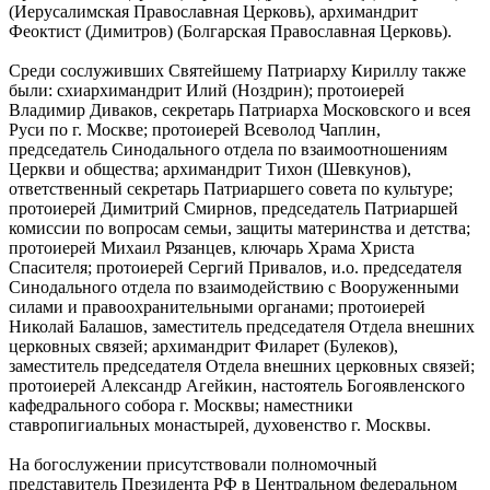
(Иерусалимская Православная Церковь), архимандрит
Феоктист (Димитров) (Болгарская Православная Церковь).
Среди сослуживших Святейшему Патриарху Кириллу также
были: схиархимандрит Илий (Ноздрин); протоиерей
Владимир Диваков, секретарь Патриарха Московского и всея
Руси по г. Москве; протоиерей Всеволод Чаплин,
председатель Синодального отдела по взаимоотношениям
Церкви и общества; архимандрит Тихон (Шевкунов),
ответственный секретарь Патриаршего совета по культуре;
протоиерей Димитрий Смирнов, председатель Патриаршей
комиссии по вопросам семьи, защиты материнства и детства;
протоиерей Михаил Рязанцев, ключарь Храма Христа
Спасителя; протоиерей Сергий Привалов, и.о. председателя
Синодального отдела по взаимодействию с Вооруженными
силами и правоохранительными органами; протоиерей
Николай Балашов, заместитель председателя Отдела внешних
церковных связей; архимандрит Филарет (Булеков),
заместитель председателя Отдела внешних церковных связей;
протоиерей Александр Агейкин, настоятель Богоявленского
кафедрального собора г. Москвы; наместники
ставропигиальных монастырей, духовенство г. Москвы.
На богослужении присутствовали полномочный
представитель Президента РФ в Центральном федеральном