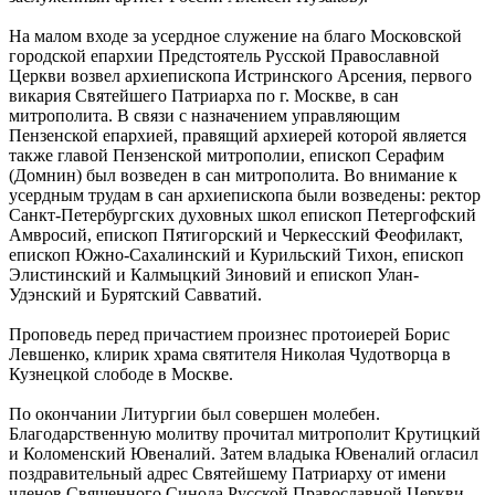
На малом входе за усердное служение на благо Московской
городской епархии Предстоятель Русской Православной
Церкви возвел архиепископа Истринского Арсения, первого
викария Святейшего Патриарха по г. Москве, в сан
митрополита. В связи с назначением управляющим
Пензенской епархией, правящий архиерей которой является
также главой Пензенской митрополии, епископ Серафим
(Домнин) был возведен в сан митрополита. Во внимание к
усердным трудам в сан архиепископа были возведены: ректор
Санкт-Петербургских духовных школ епископ Петергофский
Амвросий, епископ Пятигорский и Черкесский Феофилакт,
епископ Южно-Сахалинский и Курильский Тихон, епископ
Элистинский и Калмыцкий Зиновий и епископ Улан-
Удэнский и Бурятский Савватий.
Проповедь перед причастием произнес протоиерей Борис
Левшенко, клирик храма святителя Николая Чудотворца в
Кузнецкой слободе в Москве.
По окончании Литургии был совершен молебен.
Благодарственную молитву прочитал митрополит Крутицкий
и Коломенский Ювеналий. Затем владыка Ювеналий огласил
поздравительный адрес Святейшему Патриарху от имени
членов Священного Синода Русской Православной Церкви,