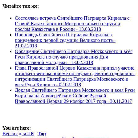
Читайте так же:
Состоялась встреча Святейшего Патриарха Кирилла с
Главой Казахстанского Митрополичьего округа и
послом Казахстана в России -
13.03.2018
Проповедь Святейшего Патриарха Кирилла в
понедельник первой седмицы Великого поста -
21.02.2018
Обращение Святейшего Патриарха Московского и всея
Руси Кирилла по случаю празднования Дня
православной молодежи -
13.02.2018
Глава Православной Церкви Казахстана принял участие
в торжественном приеме по случаю девятой годовщины
интронизации Святейшего Патриарха Московского и
всея Руси Кирилла -
02.02.2018
Доклад Святейшего Патриарха Московского и всея Руси
Кирилла на Архиерейском Соборе Русской
Православной Церкви 29 ноября 2017 года -
30.11.2017
You are here:
Версия для ПК
|
Top