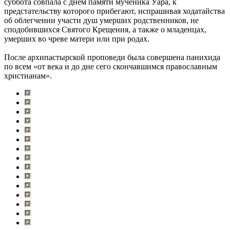
суббота совпала с днем памяти мученика Уара, к
предстательству которого прибегают, испрашивая ходатайства
об облегчении участи душ умерших родственников, не
сподобившихся Святого Крещения, а также о младенцах,
умерших во чреве матери или при родах.
После архипастырской проповеди была совершена панихида
по всем «от века и до дне сего скончавшимся православным
христианам».