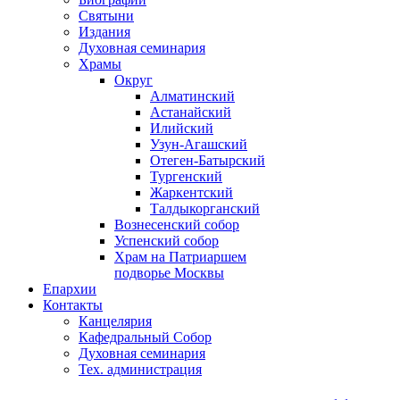
Святыни
Издания
Духовная семинария
Храмы
Округ
Алматинский
Астанайский
Илийский
Узун-Агашский
Отеген-Батырский
Тургенский
Жаркентский
Талдыкорганский
Вознесенский собор
Успенский собор
Храм на Патриаршем
подворье Москвы
Епархии
Контакты
Канцелярия
Кафедральный Собор
Духовная семинария
Тех. администрация