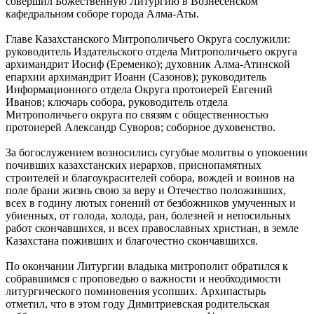
совершил Божественную Литургию в Вознесенском
кафедральном соборе города Алма-Аты.
Главе Казахстанского Митрополичьего Округа сослужили:
руководитель Издательского отдела Митрополичьего округа
архимандрит Иосиф (Еременко); духовник Алма-Атинской
епархии архимандрит Иоанн (Сазонов); руководитель
Информационного отдела Округа протоиерей Евгений
Иванов; ключарь собора, руководитель отдела
Митрополичьего округа по связям с общественностью
протоиерей Александр Суворов; соборное духовенство.
За богослужением возносились сугубые молитвы о упокоении
почивших казахстанских иерархов, приснопамятных
строителей и благоукрасителей собора, вождей и воинов на
поле брани жизнь свою за веру и Отечество положивших,
всех в годину лютых гонений от безбожников умученных и
убиенных, от голода, холода, ран, болезней и непосильных
работ скончавшихся, и всех православных христиан, в земле
Казахстана поживших и благочестно скончавшихся.
По окончании Литургии владыка митрополит обратился к
собравшимся с проповедью о важности и необходимости
литургического поминовения усопших. Архипастырь
отметил, что в этом году Димитриевская родительская