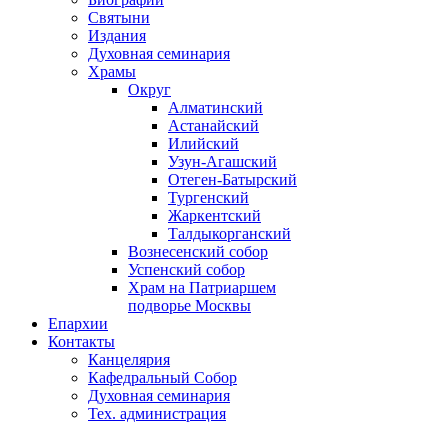
Святыни
Издания
Духовная семинария
Храмы
Округ
Алматинский
Астанайский
Илийский
Узун-Агашский
Отеген-Батырский
Тургенский
Жаркентский
Талдыкорганский
Вознесенский собор
Успенский собор
Храм на Патриаршем
подворье Москвы
Епархии
Контакты
Канцелярия
Кафедральный Собор
Духовная семинария
Тех. администрация