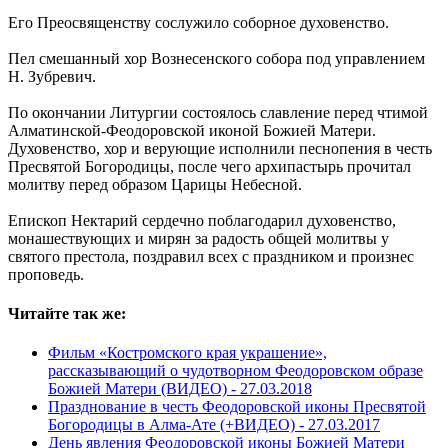
Его Преосвященству сослужило соборное духовенство.
Пел смешанный хор Вознесенского собора под управлением
Н. Зубревич.
По окончании Литургии состоялось славление перед чтимой
Алматинской-Феодоровской иконой Божией Матери.
Духовенство, хор и верующие исполнили песнопения в честь
Пресвятой Богородицы, после чего архипастырь прочитал
молитву перед образом Царицы Небесной.
Епископ Нектарий сердечно поблагодарил духовенство,
монашествующих и мирян за радость общей молитвы у
святого престола, поздравил всех с праздником и произнес
проповедь.
Читайте так же:
Фильм «Костромского края украшение»,
рассказывающий о чудотворном Феодоровском образе
Божией Матери (ВИДЕО) -
27.03.2018
Празднование в честь Феодоровской иконы Пресвятой
Богородицы в Алма-Ате (+ВИДЕО) -
27.03.2017
День явления Феодоровской иконы Божией Матери