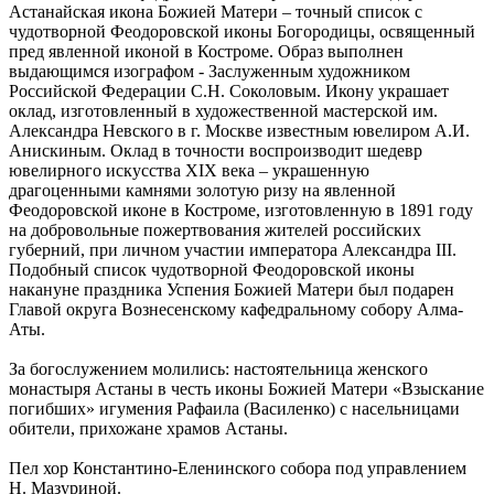
Астанайская икона Божией Матери – точный список с
чудотворной Феодоровской иконы Богородицы, освященный
пред явленной иконой в Костроме. Образ выполнен
выдающимся изографом - Заслуженным художником
Российской Федерации С.Н. Соколовым. Икону украшает
оклад, изготовленный в художественной мастерской им.
Александра Невского в г. Москве известным ювелиром А.И.
Анискиным. Оклад в точности воспроизводит шедевр
ювелирного искусства XIX века – украшенную
драгоценными камнями золотую ризу на явленной
Феодоровской иконе в Костроме, изготовленную в 1891 году
на добровольные пожертвования жителей российских
губерний, при личном участии императора Александра III.
Подобный список чудотворной Феодоровской иконы
накануне праздника Успения Божией Матери был подарен
Главой округа Вознесенскому кафедральному собору Алма-
Аты.
За богослужением молились: настоятельница женского
монастыря Астаны в честь иконы Божией Матери «Взыскание
погибших» игумения Рафаила (Василенко) с насельницами
обители, прихожане храмов Астаны.
Пел хор Константино-Еленинского собора под управлением
Н. Мазуриной.