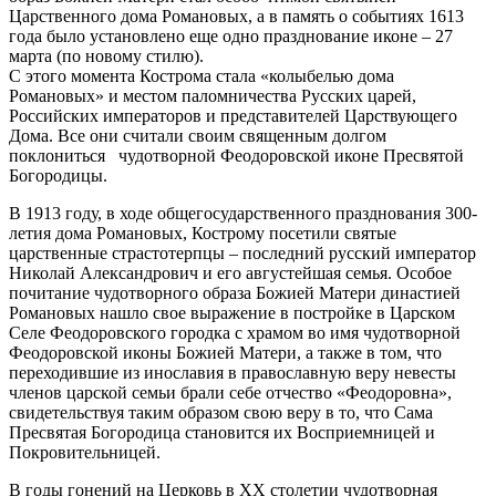
Царственного дома Романовых, а в память о событиях 1613
года было установлено еще одно празднование иконе – 27
марта (по новому стилю).
С этого момента Кострома стала «колыбелью дома
Романовых» и местом паломничества Русских царей,
Российских императоров и представителей Царствующего
Дома. Все они считали своим священным долгом
поклониться чудотворной Феодоровской иконе Пресвятой
Богородицы.
В 1913 году, в ходе общегосударственного празднования 300-
летия дома Романовых, Кострому посетили святые
царственные страстотерпцы – последний русский император
Николай Александрович и его августейшая семья. Особое
почитание чудотворного образа Божией Матери династией
Романовых нашло свое выражение в постройке в Царском
Селе Феодоровского городка с храмом во имя чудотворной
Феодоровской иконы Божией Матери, а также в том, что
переходившие из инославия в православную веру невесты
членов царской семьи брали себе отчество «Феодоровна»,
свидетельствуя таким образом свою веру в то, что Сама
Пресвятая Богородица становится их Восприемницей и
Покровительницей.
В годы гонений на Церковь в XX столетии чудотворная