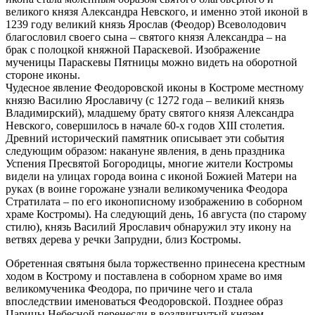
великого князя Александра Невского, и именно этой иконой в
1239 году великий князь Ярослав (Феодор) Всеволодович
благословил своего сына – святого князя Александра – на
брак с полоцкой княжной Параскевой. Изображение
мученицы Параскевы Пятницы можно видеть на оборотной
стороне иконы.
Чудесное явление Феодоровской иконы в Костроме местному
князю Василию Ярославичу (с 1272 года – великий князь
Владимирский), младшему брату святого князя Александра
Невского, совершилось в начале 60-х годов XIII столетия.
Древний исторический памятник описывает эти события
следующим образом: накануне явления, в день праздника
Успения Пресвятой Богородицы, многие жители Костромы
видели на улицах города воина с иконой Божией Матери на
руках (в воине горожане узнали великомученика Феодора
Стратилата – по его иконописному изображению в соборном
храме Костромы). На следующий день, 16 августа (по старому
стилю), князь Василий Ярославич обнаружил эту икону на
ветвях дерева у речки Запрудни, близ Костромы.
Обретенная святыня была торжественно принесена крестным
ходом в Кострому и поставлена в соборном храме во имя
великомученика Феодора, по причине чего и стала
впоследствии именоваться Феодоровской. Позднее образ
Царицы Небесной перенесли в воздвигнутый князем