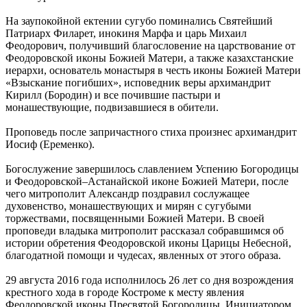
На заупокойной ектении сугубо поминались Святейший
Патриарх Филарет, инокиня Марфа и царь Михаил
Феодорович, получивший благословение на царствование от
Феодоровской иконы Божией Матери, а также казахстанские
иерархи, основатель монастыря в честь иконы Божией Матери
«Взыскание погибших», исповедник веры архимандрит
Кирилл (Бородин) и все почившие пастыри и
монашествующие, подвизавшиеся в обители.
Проповедь после запричастного стиха произнес архимандрит
Иосиф (Еременко).
Богослужение завершилось славлением Успению Богородицы
и Феодоровской–Астанайской иконе Божией Матери, после
чего митрополит Александр поздравил сослужащее
духовенство, монашествующих и мирян с сугубыми
торжествами, посвященными Божией Матери. В своей
проповеди владыка митрополит рассказал собравшимся об
истории обретения Феодоровской иконы Царицы Небесной,
благодатной помощи и чудесах, явленных от этого образа.
29 августа 2016 года исполнилось 26 лет со дня возрождения
крестного хода в городе Костроме к месту явления
Феодоровской иконы Пресвятой Богородицы. Инициатором