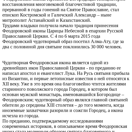
восстановления многовековой благочестивой традиции,
прерванной в годы гонений на Святое Православие, стал
епископ Костромской и Галичский Александр – ныне
митрополит Астанайский и Казахстанский.
Трудами владыки получила начало традиция принесения
Феодоровской иконы Царицы Небесной в епархии Русской
Православной Церкви. С 4 по 6 марта 2015 года
Феодоровский чудотворный образ посетил Алма-Ату, где за
два с половиной дня святыне поклонились 30 000 человек.
Чудотворная Феодоровская икона является одной из
древнейших икон Православной Церкви - по преданию ее
написал апостол и евангелист Лука. На Русь святыня прибыла
из Византии, и первые летописные известия о ней относятся к
XII веку. Уже в это время она благоговейно чтится жителями
старинного поволжского города Городец, в котором был
основан мужской монастырь, именовавшийся Богородице –
Феодоровским; чудотворный образ являлся главной святыней
обители до середины XIII столетия – до того момента, когда
иноземные захватчики разорили и сожгли Городец, а икона
исчезла из города.
По преданию, подтверждаемому исследованиями
современных историков, в описываемое время Феодоровская
икона стала моленным образом святого благоверного и