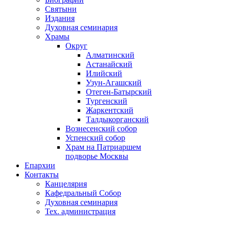
Святыни
Издания
Духовная семинария
Храмы
Округ
Алматинский
Астанайский
Илийский
Узун-Агашский
Отеген-Батырский
Тургенский
Жаркентский
Талдыкорганский
Вознесенский собор
Успенский собор
Храм на Патриаршем
подворье Москвы
Епархии
Контакты
Канцелярия
Кафедральный Собор
Духовная семинария
Тех. администрация