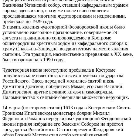
Василием Успенский собор, ставший кафедральным храмом
города; здесь икона, сразу же после своего явления
прославившаяся многими чудотворениями и исцелениями,
пребывала до 1929 года.
В память явления чудотворной Феодоровской иконы было
установлено ежегодное празднование, совершаемое 29
августа и традиционно сопровождаемое в Костроме
общегородским крестным ходом из кафедрального собора к
храму Спаса–на–Запрудне, воздвигнутому на месте явления
святыни. Эта традиция, насильственно прерванная в XX веке,
была возрождена в 1990 году.
Чудотворная икона неотступно пребывала в Костроме,
получив вскоре известность во всех пределах государства
Российского. Здесь перед ней молились святой князь
Димитрий Донской, победитель Мамая, его сын Василий
Димитриевич, другие великие князья и самодержцы.
Паломничество к святыне совершали множество верующих.
14 марта (по старому стилю) 1613 года в Костромском Свято-
Троицком Ипатиевском монастыре боярин Михаил
Федорович Романов перед ликом чудотворной Феодоровской
иконы принял избрание его Земским Собором на престол
государства Российского. С этого времени Феодоровский
образ Божией Матери стал особо чтимой святыней