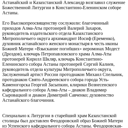
Астанайский и Казахстанский Александр возглавил служение
Божественной Литургии в Константино-Еленинском соборе
Астаны.
Его Высокопреосвященству сослужили: благочинный
приходов Алма-Аты протоиерей Валерий Захаров,
руководитель издательского отдела Казахстанского
Митрополичьего округа архимандрит Иосиф (Еременко),
духовник астанайского женского монастыря в честь иконы
Божией Матери «Взыскание погибших» иеромонах Модест
(Дроздов), ключарь Петропавловского храма Алма-Аты
протоиерей Кирилл Шкляр, ключарь Константино-
Еленинского собора Астаны протоиерей Сергий Калиев,
руководитель отдела культуры Митрополичьего округа,
Заслуженный артист России протодиакон Михаил Спельник,
протодиакон Свято-Андреевского собора города Усть-
Каменогорска Георгий Засыпкин, клирики Вознесенского
кафедрального собора Алма-Аты – диакон Владимир
Сыровацкий и диакон Димитрий Савченко; духовенство
Астанайского благочиния.
Специально к Литургии в старейший храм Казахстанской
столицы был доставлен Феодоровский образ Божией Матери
из Успенского кафедрального собора Астаны. Феодоровская-