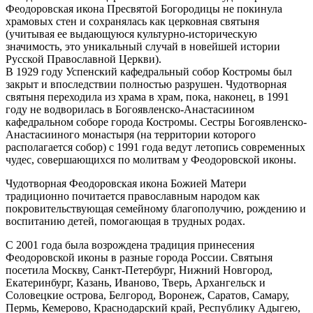
Феодоровская икона Пресвятой Богородицы не покинула
храмовых стен и сохранялась как церковная святыня
(учитывая ее выдающуюся культурно-историческую
значимость, это уникальный случай в новейшей истории
Русской Православной Церкви).
В 1929 году Успенский кафедральный собор Костромы был
закрыт и впоследствии полностью разрушен. Чудотворная
святыня переходила из храма в храм, пока, наконец, в 1991
году не водворилась в Богоявленско-Анастасиином
кафедральном соборе города Костромы. Сестры Богоявленско-
Анастасииного монастыря (на территории которого
располагается собор) с 1991 года ведут летопись современных
чудес, совершающихся по молитвам у Феодоровской иконы.
Чудотворная Феодоровская икона Божией Матери
традиционно почитается православным народом как
покровительствующая семейному благополучию, рождению и
воспитанию детей, помогающая в трудных родах.
С 2001 года была возрождена традиция принесения
Феодоровской иконы в разные города России. Святыня
посетила Москву, Санкт-Петербург, Нижний Новгород,
Екатеринбург, Казань, Иваново, Тверь, Архангельск и
Соловецкие острова, Белгород, Воронеж, Саратов, Самару,
Пермь, Кемерово, Краснодарский край, Республику Адыгею,