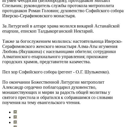
игумен Феодосий (Белобородов); протодиакон Михаил
Спельник; руководитель службы протокола митрополита
протодиакон Роман Головин; духовенство Софийского собора
Иверско-Серафимовского монастыря.
За Литургией в алтаре храма молился викарий Астанайской
епархии, епископ Талдыкорганский Нектарий.
Также за богослужением молились: настоятельница Иверско-
Серафимовского женского монастыря Алма-Аты игумения
Любовь (Якушкина) с насельницами обители; сотрудники
Алматинского епархиального управления; прихожане
городских храмов, представители казачества.
Пел хор Софийского собора (регент - О.Г. Шульженко).
По окончании Божественной Литургии митрополит
Александр сердечно поблагодарил духовенство,
монашествующих и мирян за радость общей молитвы у
святого престола и обратился к собравшимся со словами
поучения на тему евангельского чтения.