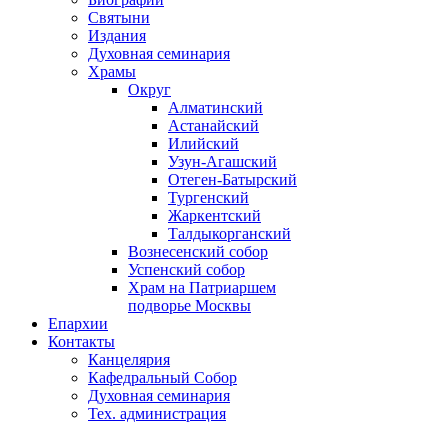
Святыни
Издания
Духовная семинария
Храмы
Округ
Алматинский
Астанайский
Илийский
Узун-Агашский
Отеген-Батырский
Тургенский
Жаркентский
Талдыкорганский
Вознесенский собор
Успенский собор
Храм на Патриаршем
подворье Москвы
Епархии
Контакты
Канцелярия
Кафедральный Собор
Духовная семинария
Тех. администрация