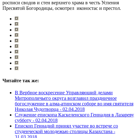
росписи сводов и стен верхнего храма в честь Успения
Пресвятой Богородицы, осмотрел иконостас и престол.
Читайте так же:
В Вербное воскресение Управляющий делами
Митрополичьего округа возглавил праздничное
богослужение в алма-атинском соборе во имя святителя
Николая Чудотворца -
02.04.2018
Служение епископа Каскеленского Геннадия в Лазареву
субботу -
02.04.2018
Епископ Геннадий принял участие во встрече со
студенческой молодежью столицы Казахстана -
31.03.2018