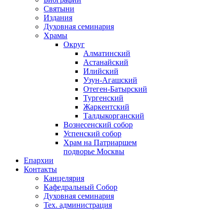
Святыни
Издания
Духовная семинария
Храмы
Округ
Алматинский
Астанайский
Илийский
Узун-Агашский
Отеген-Батырский
Тургенский
Жаркентский
Талдыкорганский
Вознесенский собор
Успенский собор
Храм на Патриаршем
подворье Москвы
Епархии
Контакты
Канцелярия
Кафедральный Собор
Духовная семинария
Тех. администрация