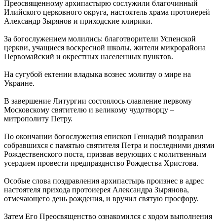
Преосвященному архипастырю сослужили благочинный
Илийского церковного округа, настоятель храма протоиерей
Александр Зырянов и приходские клирики.
За богослужением молились: благотворители Успенской
церкви, учащиеся воскресной школы, жители микрорайона
Первомайский и окрестных населенных пунктов.
На сугубой ектении владыка вознес молитву о мире на
Украине.
В завершение Литургии состоялось славление первому
Московскому святителю и великому чудотворцу –
митрополиту Петру.
По окончании богослужения епископ Геннадий поздравил
собравшихся с памятью святителя Петра и последними днями
Рождественского поста, призвав верующих с молитвенным
усердием провести предпразднство Рождества Христова.
Особые слова поздравления архипастырь произнес в адрес
настоятеля прихода протоиерея Александра Зырянова,
отмечающего день рождения, и вручил святую просфору.
Затем Его Преосвященство ознакомился с ходом выполнения